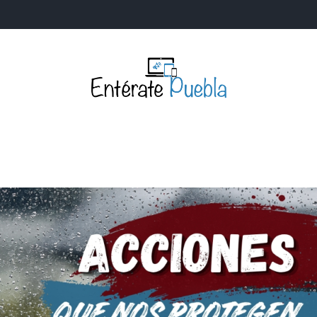
Entérate Puebla
Más que buenas noticias… Un enfoque a la verdader
S
NACIONALES
MUNDIALES
POLÍTICA
LEGISLATIV
IA Y TECNOLOGÍA
OPINIÓN
SOCIEDAD
ANUNCIOS