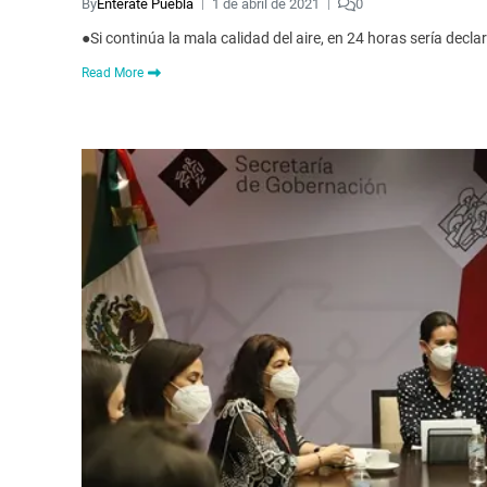
By
Enterate Puebla
1 de abril de 2021
0
●Si continúa la mala calidad del aire, en 24 horas sería de
Read More