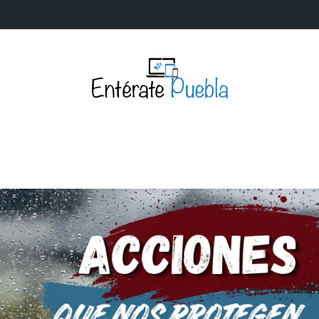
Entérate Puebla
Más que buenas noticias… Un enfoque a la verdader
S
NACIONALES
MUNDIALES
POLÍTICA
LEGISLATIV
IA Y TECNOLOGÍA
OPINIÓN
SOCIEDAD
ANUNCIOS