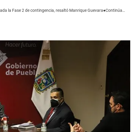
clarada la Fase 2 de contingencia, resaltó Manrique Guevara●Continúa…