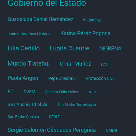
Gobierno del Estado
Guadalupe Daniel Hernández
Huejotzingo
Karina Pérez Popoca
Juntos Haremos Historia
Lilia Cedillo
Lupita Cuautle
MORENA
Mundo Tlatehui
Omar Muñoz
PAN
Paola Angón
Pepe Chedraui
Protección Civil
PT
PVEM
Roberto Solís Valles
Salud
San Andrés Cholula
San Martín Texmelucan
San Pedro Cholula
SEDIF
Sergio Salomón Céspedes Peregrina
SMDIF