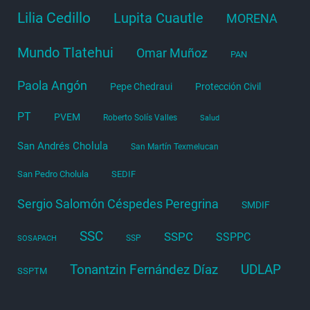
Lilia Cedillo
Lupita Cuautle
MORENA
Mundo Tlatehui
Omar Muñoz
PAN
Paola Angón
Pepe Chedraui
Protección Civil
PT
PVEM
Roberto Solís Valles
Salud
San Andrés Cholula
San Martín Texmelucan
San Pedro Cholula
SEDIF
Sergio Salomón Céspedes Peregrina
SMDIF
SSC
SSPC
SSPPC
SSP
SOSAPACH
Tonantzin Fernández Díaz
UDLAP
SSPTM