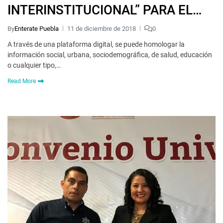
INTERINSTITUCIONAL” PARA EL
MUNICIPIO DE PUEBLA
By
Enterate Puebla
11 de diciembre de 2018
0
A través de una plataforma digital, se puede homologar la
información social, urbana, sociodemográfica, de salud, educación
o cualquier tipo,…
Read More