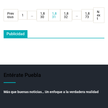
N
Prev
1,8
1,8
1,8
1,8
1
…
…
ex
ious
30
31
32
73
t
Publicidad
Entérate Puebla
Más que buenas noticias… Un enfoque a la verdadera realidad