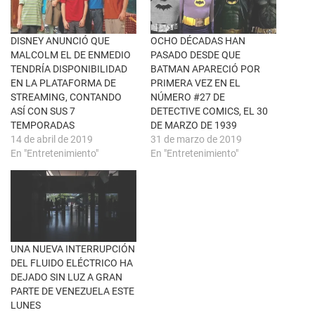
n
e
a
b
v
o
e
o
n
k
DISNEY ANUNCIÓ QUE
OCHO DÉCADAS HAN
t
(
MALCOLM EL DE ENMEDIO
PASADO DESDE QUE
a
S
n
e
TENDRÍA DISPONIBILIDAD
BATMAN APARECIÓ POR
a
a
EN LA PLATAFORMA DE
PRIMERA VEZ EN EL
n
b
u
r
STREAMING, CONTANDO
NÚMERO #27 DE
e
e
ASÍ CON SUS 7
DETECTIVE COMICS, EL 30
v
e
a
n
TEMPORADAS
DE MARZO DE 1939
)
u
14 de abril de 2019
31 de marzo de 2019
n
a
En "Entretenimiento"
En "Entretenimiento"
v
e
n
t
a
n
a
n
u
e
UNA NUEVA INTERRUPCIÓN
v
a
DEL FLUIDO ELÉCTRICO HA
)
DEJADO SIN LUZ A GRAN
PARTE DE VENEZUELA ESTE
LUNES