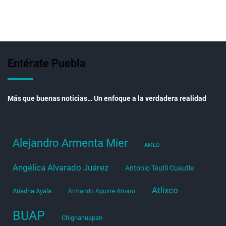
Entérate Puebla
Más que buenas noticias… Un enfoque a la verdadera realidad
Alejandro Armenta Mier
AMLO
Angélica Alvarado Juárez
Antonio Teutli Cuautle
Atlixco
Ariadna Ayala
Armando Aguirre Amaro
BUAP
Chignahuapan