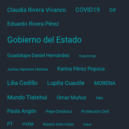
COVID19
Claudia Rivera Vivanco
DIF
Eduardo Rivera Pérez
Gobierno del Estado
Guadalupe Daniel Hernández
Huejotzingo
Karina Pérez Popoca
Juntos Haremos Historia
Lilia Cedillo
Lupita Cuautle
MORENA
Mundo Tlatehui
Omar Muñoz
PAN
Paola Angón
Pepe Chedraui
Protección Civil
PT
PVEM
Roberto Solís Valles
Salud