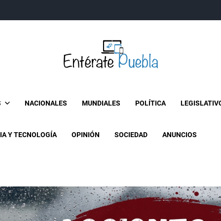
Entérate Puebla
Más que buenas noticias… Un enfoque a la verdader
S
NACIONALES
MUNDIALES
POLÍTICA
LEGISLATIV
IA Y TECNOLOGÍA
OPINIÓN
SOCIEDAD
ANUNCIOS