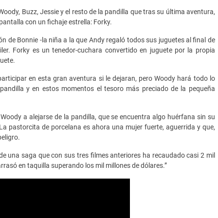
 Woody, Buzz, Jessie y el resto de la pandilla que tras su última aventura,
ntalla con un fichaje estrella: Forky.
n de Bonnie -la niña a la que Andy regaló todos sus juguetes al final de
iler. Forky es un tenedor-cuchara convertido en juguete por la propia
uete.
 participar en esta gran aventura si le dejaran, pero Woody hará todo lo
 pandilla y en estos momentos el tesoro más preciado de la pequeña
a Woody a alejarse de la pandilla, que se encuentra algo huérfana sin su
 La pastorcita de porcelana es ahora una mujer fuerte, aguerrida y que,
eligro.
 de una saga que con sus tres filmes anteriores ha recaudado casi 2 mil
rrasó en taquilla superando los mil millones de dólares.”