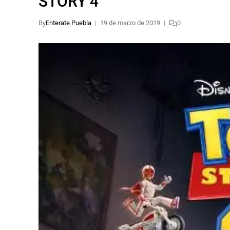
STORY 4
By
Enterate Puebla
19 de marzo de 2019
0