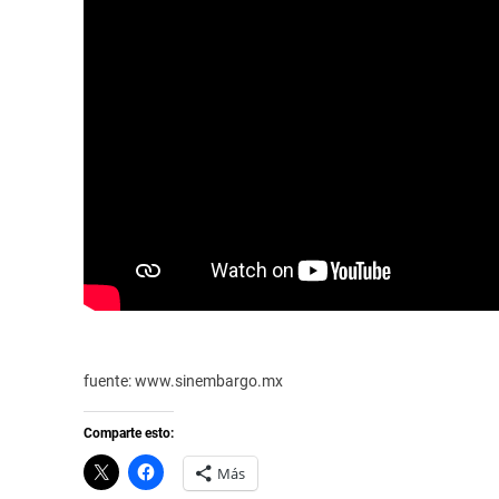
fuente: www.sinembargo.mx
Comparte esto:
C
H
Más
l
a
i
z