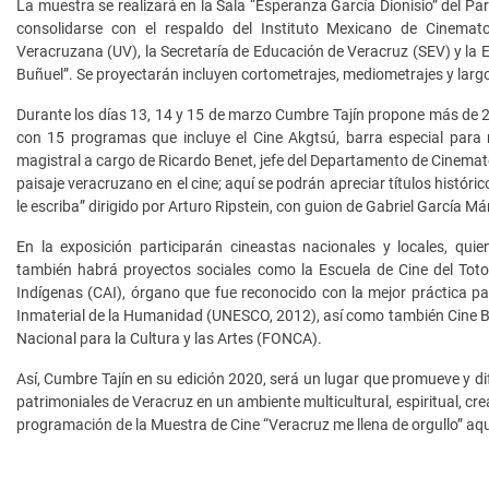
La muestra se realizará en la Sala “Esperanza García Dionisio” del Par
consolidarse con el respaldo del Instituto Mexicano de Cinemato
Veracruzana (UV), la Secretaría de Educación de Veracruz (SEV) y la 
Buñuel”. Se proyectarán incluyen cortometrajes, mediometrajes y larg
Durante los días 13, 14 y 15 de marzo Cumbre Tajín propone más de 
con 15 programas que incluye el Cine Akgtsú, barra especial para
magistral a cargo de Ricardo Benet, jefe del Departamento de Cinematog
paisaje veracruzano en el cine; aquí se podrán apreciar títulos históri
le escriba” dirigido por Arturo Ripstein, con guion de Gabriel García M
En la exposición participarán cineastas nacionales y locales, quie
también habrá proyectos sociales como la Escuela de Cine del Tot
Indígenas (CAI), órgano que fue reconocido con la mejor práctica p
Inmaterial de la Humanidad (UNESCO, 2012), así como también Cine Ba
Nacional para la Cultura y las Artes (FONCA).
Así, Cumbre Tajín en su edición 2020, será un lugar que promueve y dif
patrimoniales de Veracruz en un ambiente multicultural, espiritual, cre
programación de la Muestra de Cine “Veracruz me llena de orgullo” aqu