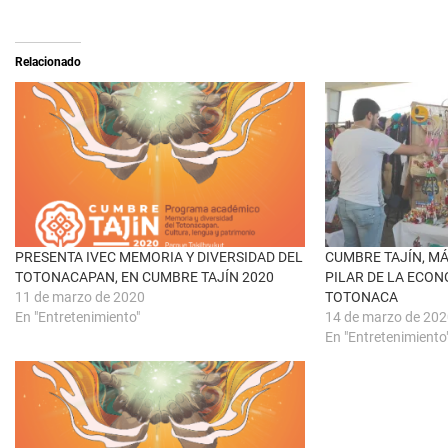
(
a
S
r
e
t
a
i
Relacionado
b
r
r
e
e
n
e
F
n
a
u
c
n
e
a
b
v
o
e
o
n
k
t
(
a
S
n
e
a
a
PRESENTA IVEC MEMORIA Y DIVERSIDAD DEL
CUMBRE TAJÍN, M
n
b
u
r
TOTONACAPAN, EN CUMBRE TAJÍN 2020
PILAR DE LA ECO
e
e
11 de marzo de 2020
TOTONACA
v
e
a
n
En "Entretenimiento"
14 de marzo de 20
)
u
n
En "Entretenimiento
a
v
e
n
t
a
n
a