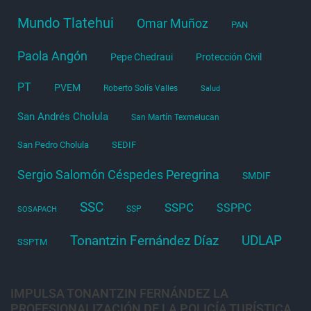
Mundo Tlatehui
Omar Muñoz
PAN
Paola Angón
Pepe Chedraui
Protección Civil
PT
PVEM
Roberto Solís Valles
Salud
San Andrés Cholula
San Martín Texmelucan
San Pedro Cholula
SEDIF
Sergio Salomón Céspedes Peregrina
SMDIF
SSC
SSPC
SSPPC
SSP
SOSAPACH
Tonantzin Fernández Díaz
UDLAP
SSPTM
IMPULSA TONANTZIN FERNÁNDEZ LA
PROFESIONALIZACIÓN DE LA POLICÍA TURÍSTICA