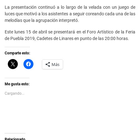
La presentación continuó a lo largo de la velada con un juego de
luces que motivó a los asistentes a seguir coreando cada una de las
melodías que la agrupación interpretó.
Este lunes 15 de abril se presentará en el Foro Artístico de la Feria
de Puebla 2019, Cadetes de Linares en punto de las 20:00 horas.
Comparte esto:
C
H
Más
l
a
i
z
c
c
k
l
t
i
Me gusta esto:
o
c
s
p
Cargando...
h
a
a
r
r
a
e
c
o
o
n
m
X
p
(
a
S
r
e
t
a
i
Relacionado