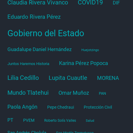
COVID19
Claudia Rivera Vivanco
DIF
Eduardo Rivera Pérez
Gobierno del Estado
Guadalupe Daniel Hernández
Huejotzingo
Karina Pérez Popoca
Juntos Haremos Historia
Lilia Cedillo
Lupita Cuautle
MORENA
Mundo Tlatehui
Omar Muñoz
PAN
Paola Angón
Pepe Chedraui
Protección Civil
PT
PVEM
Roberto Solís Valles
Salud
San Andrés Cholula
San Martín Texmelucan