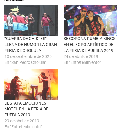
b
r
r
e
e
n
e
F
n
a
u
c
n
e
a
b
v
o
e
o
n
k
“GUERRA DE CHISTES”
SE CORONA KUMBIA KINGS
t
(
LLENA DE HUMOR LA GRAN
EN EL FORO ARTÍSTICO DE
a
S
n
e
FERIA DE CHOLULA
LA FERIA DE PUEBLA 2019
a
a
10 de septiembre de 2025
24 de abril de 2019
n
b
u
r
En "San Pedro Cholula"
En "Entretenimiento"
e
e
v
e
a
n
)
u
n
a
v
e
n
t
DESTAPA EMOCIONES
a
n
MOTEL EN LA FERIA DE
a
PUEBLA 2019
n
u
29 de abril de 2019
e
En "Entretenimiento"
v
a