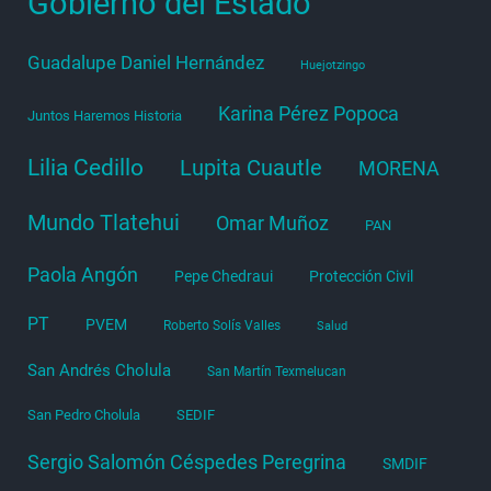
Gobierno del Estado
Guadalupe Daniel Hernández
Huejotzingo
Karina Pérez Popoca
Juntos Haremos Historia
Lilia Cedillo
Lupita Cuautle
MORENA
Mundo Tlatehui
Omar Muñoz
PAN
Paola Angón
Pepe Chedraui
Protección Civil
PT
PVEM
Roberto Solís Valles
Salud
San Andrés Cholula
San Martín Texmelucan
San Pedro Cholula
SEDIF
Sergio Salomón Céspedes Peregrina
SMDIF