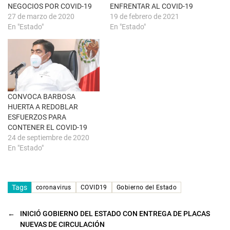
a
a
NEGOCIOS POR COVID-19
ENFRENTAR AL COVID-19
n
b
u
r
27 de marzo de 2020
19 de febrero de 2021
e
e
En "Estado"
En "Estado"
v
e
a
n
)
u
n
a
v
e
n
t
a
n
CONVOCA BARBOSA
a
HUERTA A REDOBLAR
n
u
ESFUERZOS PARA
e
CONTENER EL COVID-19
v
a
24 de septiembre de 2020
)
En "Estado"
Tags
coronavirus
COVID19
Gobierno del Estado
←
INICIÓ GOBIERNO DEL ESTADO CON ENTREGA DE PLACAS
NUEVAS DE CIRCULACIÓN