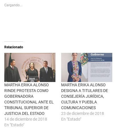
s
p
Cargando...
h
a
a
r
r
a
e
c
o
o
n
m
X
p
(
a
S
r
e
t
a
i
Relacionado
b
r
r
e
e
n
e
F
n
a
u
c
n
e
a
b
v
o
e
o
n
k
MARTHA ERIKA ALONSO
MARTHA ERIKA ALONSO
t
(
RINDE PROTESTA COMO
DESIGNA A TITULARES DE
a
S
n
e
GOBERNADORA
CONSEJERÍA JURÍDICA,
a
a
CONSTITUCIONAL ANTE EL
CULTURA Y PUEBLA
n
b
u
r
TRIBUNAL SUPERIOR DE
COMUNICACIONES
e
e
JUSTICIA DEL ESTADO
23 de diciembre de 2018
v
e
a
n
14 de diciembre de 2018
En "Estado"
)
u
En "Estado"
n