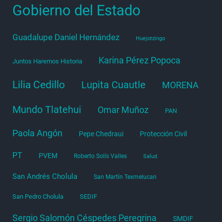
Gobierno del Estado
Guadalupe Daniel Hernández
Huejotzingo
Karina Pérez Popoca
Juntos Haremos Historia
Lilia Cedillo
Lupita Cuautle
MORENA
Mundo Tlatehui
Omar Muñoz
PAN
Paola Angón
Pepe Chedraui
Protección Civil
PT
PVEM
Roberto Solís Valles
Salud
San Andrés Cholula
San Martín Texmelucan
San Pedro Cholula
SEDIF
Sergio Salomón Céspedes Peregrina
SMDIF