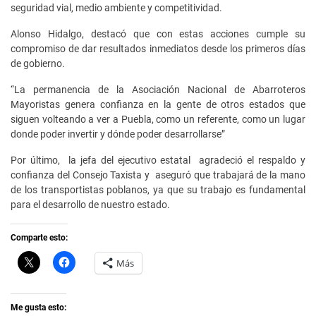
seguridad vial, medio ambiente y competitividad.
Alonso Hidalgo, destacó que con estas acciones cumple su
compromiso de dar resultados inmediatos desde los primeros días
de gobierno.
“La permanencia de la Asociación Nacional de Abarroteros
Mayoristas genera confianza en la gente de otros estados que
siguen volteando a ver a Puebla, como un referente, como un lugar
donde poder invertir y dónde poder desarrollarse”
Por último, la jefa del ejecutivo estatal agradeció el respaldo y
confianza del Consejo Taxista y aseguró que trabajará de la mano
de los transportistas poblanos, ya que su trabajo es fundamental
para el desarrollo de nuestro estado.
Comparte esto:
C
H
Más
l
a
i
z
c
c
k
l
t
i
Me gusta esto:
o
c