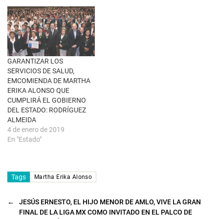
a
v
e
n
t
a
n
a
n
u
GARANTIZAR LOS
e
SERVICIOS DE SALUD,
v
a
EMCOMIENDA DE MARTHA
)
ERIKA ALONSO QUE
CUMPLIRÁ EL GOBIERNO
DEL ESTADO: RODRÍGUEZ
ALMEIDA
4 de enero de 2019
En "Estado"
Tags
Martha Erika Alonso
←
JESÚS ERNESTO, EL HIJO MENOR DE AMLO, VIVE LA GRAN
FINAL DE LA LIGA MX COMO INVITADO EN EL PALCO DE