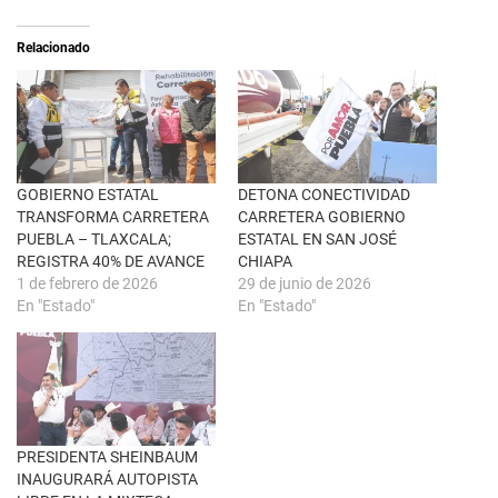
S
r
e
t
a
i
Relacionado
b
r
r
e
e
n
e
F
n
a
u
c
n
e
a
b
v
o
e
o
n
k
GOBIERNO ESTATAL
DETONA CONECTIVIDAD
t
(
TRANSFORMA CARRETERA
CARRETERA GOBIERNO
a
S
n
e
PUEBLA – TLAXCALA;
ESTATAL EN SAN JOSÉ
a
a
REGISTRA 40% DE AVANCE
CHIAPA
n
b
u
r
1 de febrero de 2026
29 de junio de 2026
e
e
En "Estado"
En "Estado"
v
e
a
n
)
u
n
a
v
e
n
t
a
n
PRESIDENTA SHEINBAUM
a
INAUGURARÁ AUTOPISTA
n