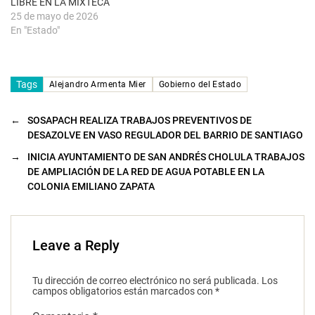
u
LIBRE EN LA MIXTECA
e
25 de mayo de 2026
v
a
En "Estado"
)
Tags
Alejandro Armenta Mier
Gobierno del Estado
←
SOSAPACH REALIZA TRABAJOS PREVENTIVOS DE
DESAZOLVE EN VASO REGULADOR DEL BARRIO DE SANTIAGO
→
INICIA AYUNTAMIENTO DE SAN ANDRÉS CHOLULA TRABAJOS
DE AMPLIACIÓN DE LA RED DE AGUA POTABLE EN LA
COLONIA EMILIANO ZAPATA
Leave a Reply
Tu dirección de correo electrónico no será publicada.
Los
campos obligatorios están marcados con
*