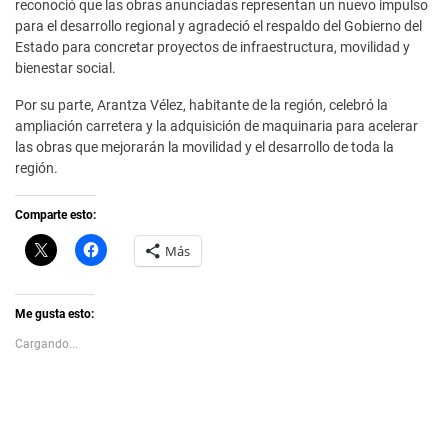
reconoció que las obras anunciadas representan un nuevo impulso
para el desarrollo regional y agradeció el respaldo del Gobierno del
Estado para concretar proyectos de infraestructura, movilidad y
bienestar social.
Por su parte, Arantza Vélez, habitante de la región, celebró la
ampliación carretera y la adquisición de maquinaria para acelerar
las obras que mejorarán la movilidad y el desarrollo de toda la
región.
Comparte esto:
C
H
Más
l
a
i
z
c
c
k
l
t
i
Me gusta esto:
o
c
s
p
Cargando...
h
a
a
r
r
a
e
c
o
o
n
m
X
p
(
a