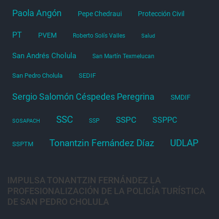
Paola Angón
Pepe Chedraui
Protección Civil
PT
PVEM
Roberto Solís Valles
Salud
San Andrés Cholula
San Martín Texmelucan
San Pedro Cholula
SEDIF
Sergio Salomón Céspedes Peregrina
SMDIF
SSC
SSPC
SSPPC
SSP
SOSAPACH
Tonantzin Fernández Díaz
UDLAP
SSPTM
IMPULSA TONANTZIN FERNÁNDEZ LA
PROFESIONALIZACIÓN DE LA POLICÍA TURÍSTICA
DE SAN PEDRO CHOLULA