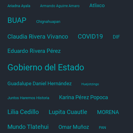
Atlixco
Ariadna Ayala
Armando Aguirre Amaro
BUAP
Chignahuapan
COVID19
Claudia Rivera Vivanco
DIF
Eduardo Rivera Pérez
Gobierno del Estado
Guadalupe Daniel Hernández
Huejotzingo
Karina Pérez Popoca
Juntos Haremos Historia
Lilia Cedillo
Lupita Cuautle
MORENA
Mundo Tlatehui
Omar Muñoz
PAN