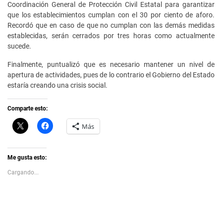
Coordinación General de Protección Civil Estatal para garantizar
que los establecimientos cumplan con el 30 por ciento de aforo.
Recordó que en caso de que no cumplan con las demás medidas
establecidas, serán cerrados por tres horas como actualmente
sucede.
Finalmente, puntualizó que es necesario mantener un nivel de
apertura de actividades, pues de lo contrario el Gobierno del Estado
estaría creando una crisis social.
Comparte esto:
C
H
Más
l
a
i
z
c
c
k
l
t
i
Me gusta esto:
o
c
s
p
Cargando...
h
a
a
r
r
a
e
c
o
o
n
m
X
p
(
a