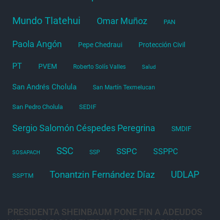
Mundo Tlatehui
Omar Muñoz
PAN
Paola Angón
Pepe Chedraui
Protección Civil
PT
PVEM
Roberto Solís Valles
Salud
San Andrés Cholula
San Martín Texmelucan
San Pedro Cholula
SEDIF
Sergio Salomón Céspedes Peregrina
SMDIF
SSC
SSPC
SSPPC
SSP
SOSAPACH
Tonantzin Fernández Díaz
UDLAP
SSPTM
PRESIDENTA SHEINBAUM PONE FIN A ADEUDOS