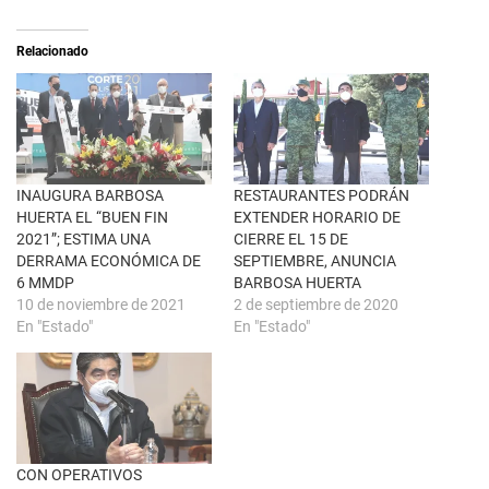
S
r
e
t
a
i
Relacionado
b
r
r
e
e
n
e
F
n
a
u
c
n
e
a
b
v
o
e
o
n
k
INAUGURA BARBOSA
RESTAURANTES PODRÁN
t
(
HUERTA EL “BUEN FIN
EXTENDER HORARIO DE
a
S
n
e
2021”; ESTIMA UNA
CIERRE EL 15 DE
a
a
DERRAMA ECONÓMICA DE
SEPTIEMBRE, ANUNCIA
n
b
u
r
6 MMDP
BARBOSA HUERTA
e
e
10 de noviembre de 2021
2 de septiembre de 2020
v
e
a
n
En "Estado"
En "Estado"
)
u
n
a
v
e
n
t
a
n
a
CON OPERATIVOS
n