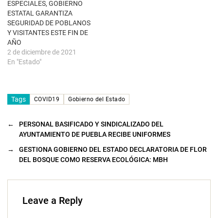
u
ESPECIALES, GOBIERNO
e
ESTATAL GARANTIZA
v
a
SEGURIDAD DE POBLANOS
)
Y VISITANTES ESTE FIN DE
AÑO
2 de diciembre de 2021
En "Estado"
Tags
COVID19
Gobierno del Estado
←
PERSONAL BASIFICADO Y SINDICALIZADO DEL
AYUNTAMIENTO DE PUEBLA RECIBE UNIFORMES
→
GESTIONA GOBIERNO DEL ESTADO DECLARATORIA DE FLOR
DEL BOSQUE COMO RESERVA ECOLÓGICA: MBH
Leave a Reply