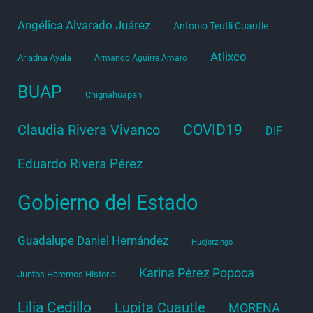
Angélica Alvarado Juárez
Antonio Teutli Cuautle
Atlixco
Ariadna Ayala
Armando Aguirre Amaro
BUAP
Chignahuapan
COVID19
Claudia Rivera Vivanco
DIF
Eduardo Rivera Pérez
Gobierno del Estado
Guadalupe Daniel Hernández
Huejotzingo
Karina Pérez Popoca
Juntos Haremos Historia
Lilia Cedillo
Lupita Cuautle
MORENA