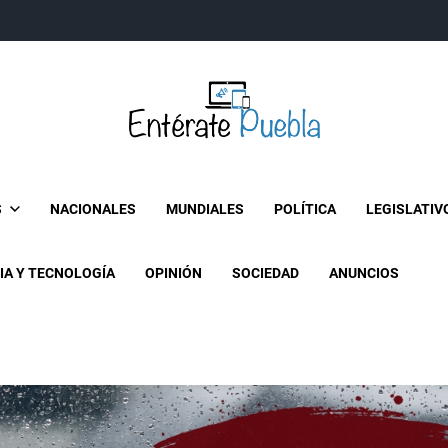
Entérate Puebla
Más que buenas noticias… Un enfoque a la verdader
S
NACIONALES
MUNDIALES
POLÍTICA
LEGISLATIV
IA Y TECNOLOGÍA
OPINIÓN
SOCIEDAD
ANUNCIOS