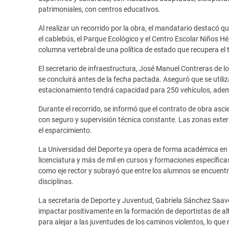
patrimoniales, con centros educativos.
Al realizar un recorrido por la obra, el mandatario destacó 
el cablebús, el Parque Ecológico y el Centro Escolar Niños H
columna vertebral de una política de estado que recupera el t
El secretario de infraestructura, José Manuel Contreras de 
se concluirá antes de la fecha pactada. Aseguró que se utiliza
estacionamiento tendrá capacidad para 250 vehículos, adem
Durante el recorrido, se informó que el contrato de obra asc
con seguro y supervisión técnica constante. Las zonas exte
el esparcimiento.
La Universidad del Deporte ya opera de forma académica en s
licenciatura y más de mil en cursos y formaciones específicas.
como eje rector y subrayó que entre los alumnos se encuen
disciplinas.
La secretaria de Deporte y Juventud, Gabriela Sánchez Saav
impactar positivamente en la formación de deportistas de a
para alejar a las juventudes de los caminos violentos, lo que r