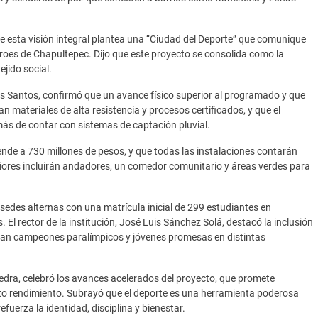
que esta visión integral plantea una “Ciudad del Deporte” que comunique
éroes de Chapultepec. Dijo que este proyecto se consolida como la
ejido social.
los Santos, confirmó que un avance físico superior al programado y que
n materiales de alta resistencia y procesos certificados, y que el
ás de contar con sistemas de captación pluvial.
iende a 730 millones de pesos, y que todas las instalaciones contarán
riores incluirán andadores, un comedor comunitario y áreas verdes para
edes alternas con una matrícula inicial de 299 estudiantes en
 El rector de la institución, José Luis Sánchez Solá, destacó la inclusión
tran campeones paralímpicos y jóvenes promesas en distintas
edra, celebró los avances acelerados del proyecto, que promete
lto rendimiento. Subrayó que el deporte es una herramienta poderosa
efuerza la identidad, disciplina y bienestar.