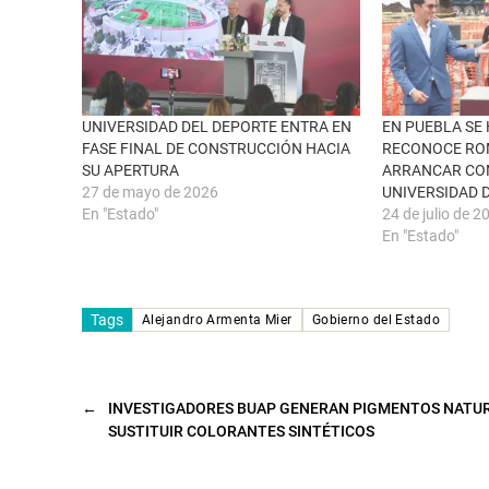
u
c
n
e
a
b
v
o
e
o
n
k
t
(
a
S
n
e
UNIVERSIDAD DEL DEPORTE ENTRA EN
EN PUEBLA SE 
a
a
FASE FINAL DE CONSTRUCCIÓN HACIA
RECONOCE RO
n
b
u
r
SU APERTURA
ARRANCAR CO
e
e
27 de mayo de 2026
UNIVERSIDAD 
v
e
a
n
En "Estado"
24 de julio de 2
)
u
n
En "Estado"
a
v
e
n
t
Tags
a
Alejandro Armenta Mier
Gobierno del Estado
n
a
n
u
e
v
←
INVESTIGADORES BUAP GENERAN PIGMENTOS NATU
a
SUSTITUIR COLORANTES SINTÉTICOS
)