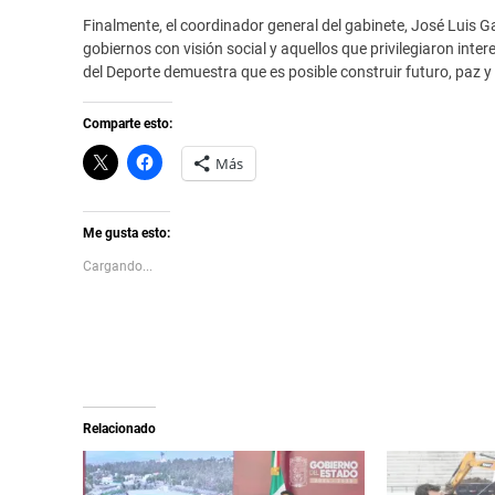
Finalmente, el coordinador general del gabinete, José Luis G
gobiernos con visión social y aquellos que privilegiaron in
del Deporte demuestra que es posible construir futuro, paz 
Comparte esto:
C
H
Más
l
a
i
z
c
c
k
l
t
i
Me gusta esto:
o
c
s
p
Cargando...
h
a
a
r
r
a
e
c
o
o
n
m
X
p
(
a
S
r
e
t
a
i
Relacionado
b
r
r
e
e
n
e
F
n
a