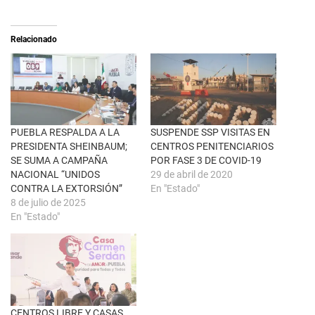
(
a
S
r
e
t
a
i
Relacionado
b
r
r
e
e
n
e
F
n
a
u
c
n
e
a
b
v
o
e
o
n
k
PUEBLA RESPALDA A LA
SUSPENDE SSP VISITAS EN
t
(
PRESIDENTA SHEINBAUM;
CENTROS PENITENCIARIOS
a
S
n
e
SE SUMA A CAMPAÑA
POR FASE 3 DE COVID-19
a
a
NACIONAL “UNIDOS
29 de abril de 2020
n
b
u
r
CONTRA LA EXTORSIÓN”
En "Estado"
e
e
8 de julio de 2025
v
e
a
n
En "Estado"
)
u
n
a
v
e
n
t
a
n
a
CENTROS LIBRE Y CASAS