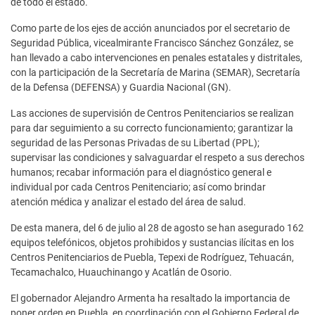
de todo el estado.
Como parte de los ejes de acción anunciados por el secretario de
Seguridad Pública, vicealmirante Francisco Sánchez González, se
han llevado a cabo intervenciones en penales estatales y distritales,
con la participación de la Secretaría de Marina (SEMAR), Secretaría
de la Defensa (DEFENSA) y Guardia Nacional (GN).
Las acciones de supervisión de Centros Penitenciarios se realizan
para dar seguimiento a su correcto funcionamiento; garantizar la
seguridad de las Personas Privadas de su Libertad (PPL);
supervisar las condiciones y salvaguardar el respeto a sus derechos
humanos; recabar información para el diagnóstico general e
individual por cada Centros Penitenciario; así como brindar
atención médica y analizar el estado del área de salud.
De esta manera, del 6 de julio al 28 de agosto se han asegurado 162
equipos telefónicos, objetos prohibidos y sustancias ilícitas en los
Centros Penitenciarios de Puebla, Tepexi de Rodríguez, Tehuacán,
Tecamachalco, Huauchinango y Acatlán de Osorio.
El gobernador Alejandro Armenta ha resaltado la importancia de
poner orden en Puebla, en coordinación con el Gobierno Federal de