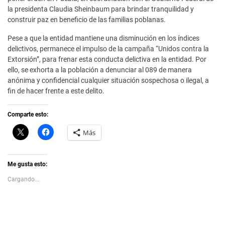
la presidenta Claudia Sheinbaum para brindar tranquilidad y
construir paz en beneficio de las familias poblanas.
Pese a que la entidad mantiene una disminución en los índices
delictivos, permanece el impulso de la campaña “Unidos contra la
Extorsión”, para frenar esta conducta delictiva en la entidad. Por
ello, se exhorta a la población a denunciar al 089 de manera
anónima y confidencial cualquier situación sospechosa o ilegal, a
fin de hacer frente a este delito.
Comparte esto:
C
H
Más
l
a
i
z
c
c
k
l
t
i
Me gusta esto:
o
c
s
p
Cargando...
h
a
a
r
r
a
e
c
o
o
n
m
X
p