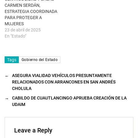
n
u
CARMEN SERDÁN,
e
ESTRATEGIA COORDINADA
v
a
PARA PROTEGER A
)
MUJERES
23 de abril de 2025
En "Estado"
Tags
Gobierno del Estado
←
ASEGURA VIALIDAD VEHÍCULOS PRESUNTAMENTE
RELACIONADOS CON ARRANCONES EN SAN ANDRÉS
CHOLULA
→
CABILDO DE CUAUTLANCINGO APRUEBA CREACIÓN DE LA
UDAIM
Leave a Reply