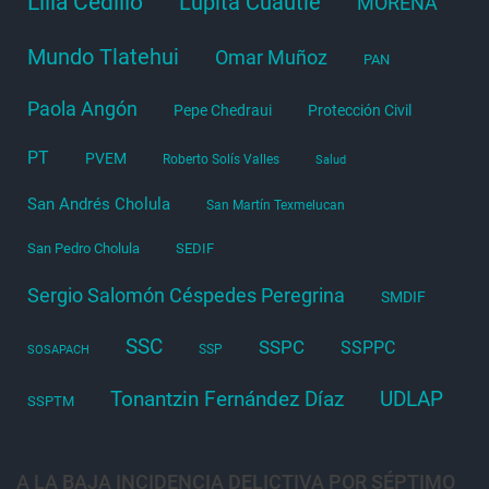
Lilia Cedillo
Lupita Cuautle
MORENA
Mundo Tlatehui
Omar Muñoz
PAN
Paola Angón
Pepe Chedraui
Protección Civil
PT
PVEM
Roberto Solís Valles
Salud
San Andrés Cholula
San Martín Texmelucan
San Pedro Cholula
SEDIF
Sergio Salomón Céspedes Peregrina
SMDIF
SSC
SSPC
SSPPC
SSP
SOSAPACH
Tonantzin Fernández Díaz
UDLAP
SSPTM
A LA BAJA INCIDENCIA DELICTIVA POR SÉPTIMO