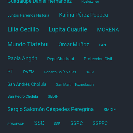
Guadalupe Daniel Hernández
Huejotzingo
Karina Pérez Popoca
Juntos Haremos Historia
Lilia Cedillo
Lupita Cuautle
MORENA
Mundo Tlatehui
Omar Muñoz
PAN
Paola Angón
Pepe Chedraui
Protección Civil
PT
PVEM
Roberto Solís Valles
Salud
San Andrés Cholula
San Martín Texmelucan
San Pedro Cholula
SEDIF
Sergio Salomón Céspedes Peregrina
SMDIF
SSC
SSPC
SSPPC
SSP
SOSAPACH