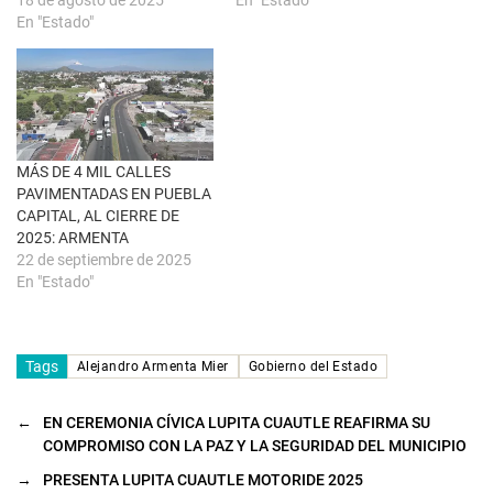
v
e
a
n
En "Estado"
)
u
n
a
v
e
n
t
a
n
a
MÁS DE 4 MIL CALLES
n
u
PAVIMENTADAS EN PUEBLA
e
CAPITAL, AL CIERRE DE
v
a
2025: ARMENTA
)
22 de septiembre de 2025
En "Estado"
Tags
Alejandro Armenta Mier
Gobierno del Estado
←
EN CEREMONIA CÍVICA LUPITA CUAUTLE REAFIRMA SU
COMPROMISO CON LA PAZ Y LA SEGURIDAD DEL MUNICIPIO
→
PRESENTA LUPITA CUAUTLE MOTORIDE 2025