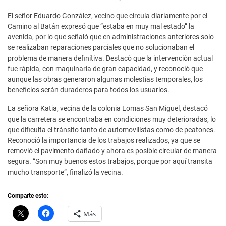
El señor Eduardo González, vecino que circula diariamente por el
Camino al Batán expresó que “estaba en muy mal estado” la
avenida, por lo que señaló que en administraciones anteriores solo
se realizaban reparaciones parciales que no solucionaban el
problema de manera definitiva. Destacó que la intervención actual
fue rápida, con maquinaria de gran capacidad, y reconoció que
aunque las obras generaron algunas molestias temporales, los
beneficios serán duraderos para todos los usuarios.
La señora Katia, vecina de la colonia Lomas San Miguel, destacó
que la carretera se encontraba en condiciones muy deterioradas, lo
que dificulta el tránsito tanto de automovilistas como de peatones.
Reconoció la importancia de los trabajos realizados, ya que se
removió el pavimento dañado y ahora es posible circular de manera
segura. “Son muy buenos estos trabajos, porque por aquí transita
mucho transporte”, finalizó la vecina.
Comparte esto:
C
H
Más
l
a
i
z