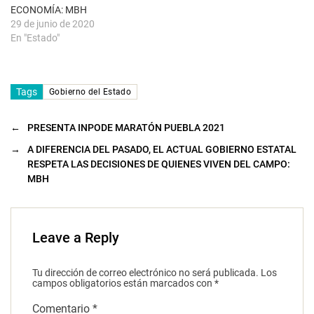
a
ECONOMÍA: MBH
)
29 de junio de 2020
En "Estado"
Tags
Gobierno del Estado
←
PRESENTA INPODE MARATÓN PUEBLA 2021
→
A DIFERENCIA DEL PASADO, EL ACTUAL GOBIERNO ESTATAL
RESPETA LAS DECISIONES DE QUIENES VIVEN DEL CAMPO:
MBH
Leave a Reply
Tu dirección de correo electrónico no será publicada.
Los
campos obligatorios están marcados con
*
Comentario
*