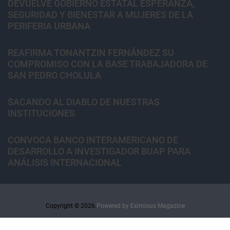
DEVUELVE GOBIERNO ESTATAL ESPERANZA,
SEGURIDAD Y BIENESTAR A MUJERES DE LA
PERIFERIA URBANA
REAFIRMA TONANTZIN FERNÁNDEZ SU
COMPROMISO CON LA BASE TRABAJADORA DE
SAN PEDRO CHOLULA
SACANDO AL DIABLO DE NUESTRAS
INSTITUCIONES
CONVOCA BANCO INTERAMERICANO DE
DESARROLLO A INVESTIGADOR BUAP PARA
ANÁLISIS INTERNACIONAL
Copyright © 2026.
Powered by
Eximious Magazine