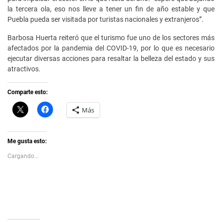
la tercera ola, eso nos lleve a tener un fin de año estable y que
Puebla pueda ser visitada por turistas nacionales y extranjeros”.
Barbosa Huerta reiteró que el turismo fue uno de los sectores más
afectados por la pandemia del COVID-19, por lo que es necesario
ejecutar diversas acciones para resaltar la belleza del estado y sus
atractivos.
Comparte esto:
C
H
Más
l
a
i
z
c
c
k
l
t
i
Me gusta esto:
o
c
s
p
Cargando...
h
a
a
r
r
a
e
c
o
o
n
m
X
p
(
a
S
r
e
t