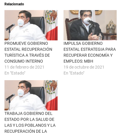
a
i
Relacionado
b
r
r
e
e
n
e
F
n
a
u
c
n
e
a
b
v
o
e
o
n
k
PROMUEVE GOBIERNO
IMPULSA GOBIERNO
t
(
ESTATAL RECUPERACIÓN
ESTATAL ESTRATEGIA PARA
a
S
n
e
TURÍSTICA A TRAVÉS DE
RECUPERAR ECONOMÍA Y
a
a
CONSUMO INTERNO
EMPLEOS: MBH
n
b
u
r
11 de febrero de 2021
19 de octubre de 2021
e
e
En "Estado"
En "Estado"
v
e
a
n
)
u
n
a
v
e
n
t
a
n
TRABAJA GOBIERNO DEL
a
ESTADO POR LA SALUD DE
n
u
LAS Y LOS POBLANOS Y LA
e
RECUPERACIÓN DE LA
v