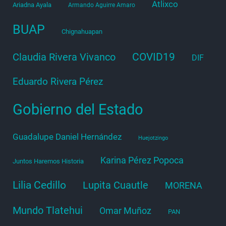
Atlixco
Ariadna Ayala
Armando Aguirre Amaro
BUAP
Chignahuapan
COVID19
Claudia Rivera Vivanco
DIF
Eduardo Rivera Pérez
Gobierno del Estado
Guadalupe Daniel Hernández
Huejotzingo
Karina Pérez Popoca
Juntos Haremos Historia
Lilia Cedillo
Lupita Cuautle
MORENA
Mundo Tlatehui
Omar Muñoz
PAN