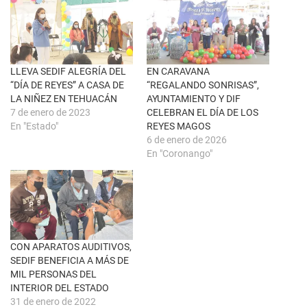
e
n
e
F
n
a
u
c
n
e
a
b
v
o
e
o
n
k
LLEVA SEDIF ALEGRÍA DEL
EN CARAVANA
t
(
“DÍA DE REYES” A CASA DE
“REGALANDO SONRISAS”,
a
S
n
e
LA NIÑEZ EN TEHUACÁN
AYUNTAMIENTO Y DIF
a
a
7 de enero de 2023
CELEBRAN EL DÍA DE LOS
n
b
u
r
En "Estado"
REYES MAGOS
e
e
6 de enero de 2026
v
e
a
n
En "Coronango"
)
u
n
a
v
e
n
t
a
n
a
CON APARATOS AUDITIVOS,
n
u
SEDIF BENEFICIA A MÁS DE
e
MIL PERSONAS DEL
v
a
INTERIOR DEL ESTADO
)
31 de enero de 2022