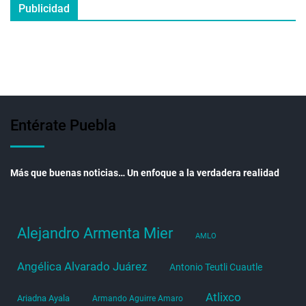
Publicidad
Entérate Puebla
Más que buenas noticias… Un enfoque a la verdadera realidad
Alejandro Armenta Mier
AMLO
Angélica Alvarado Juárez
Antonio Teutli Cuautle
Atlixco
Ariadna Ayala
Armando Aguirre Amaro