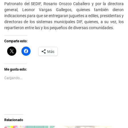
Patronato del SEDIF, Rosario Orozco Caballero y por la directora
general, Leonor Vargas Gallegos, quienes también dieron
indicaciones para que se entregaran juguetes a ediles, presidentas y
directoras de los sistemas municipales DIF, quienes, a su vez, los
repartieron entre las y los pequeños de diversas comunidades.
Comparte esto:
C
H
Más
l
a
i
z
c
c
k
l
t
i
Me gusta esto:
o
c
s
p
Cargando...
h
a
a
r
r
a
e
c
o
o
n
m
X
p
(
a
S
r
e
t
a
i
Relacionado
b
r
r
e