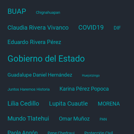
BUAP
Chignahuapan
COVID19
Claudia Rivera Vivanco
DIF
Eduardo Rivera Pérez
Gobierno del Estado
Guadalupe Daniel Hernández
Huejotzingo
Karina Pérez Popoca
Juntos Haremos Historia
Lilia Cedillo
Lupita Cuautle
MORENA
Mundo Tlatehui
Omar Muñoz
PAN
Paola Angón
Pepe Chedraui
Protección Civil