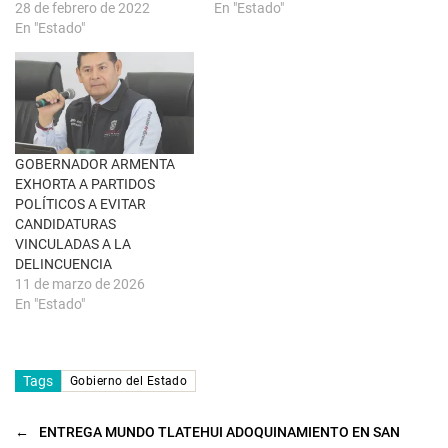
28 de febrero de 2022
En "Estado"
v
e
a
n
En "Estado"
)
u
n
a
v
e
n
t
a
n
a
GOBERNADOR ARMENTA
n
u
EXHORTA A PARTIDOS
e
POLÍTICOS A EVITAR
v
a
CANDIDATURAS
)
VINCULADAS A LA
DELINCUENCIA
11 de marzo de 2026
En "Estado"
Tags
Gobierno del Estado
←
ENTREGA MUNDO TLATEHUI ADOQUINAMIENTO EN SAN