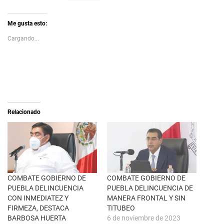
i
z
c
c
k
l
t
i
Me gusta esto:
o
c
s
p
Cargando...
h
a
a
r
r
a
e
c
o
o
n
m
X
p
(
a
S
r
e
t
a
i
Relacionado
b
r
r
e
e
n
e
F
n
a
u
c
n
e
a
b
v
o
e
o
n
k
COMBATE GOBIERNO DE
COMBATE GOBIERNO DE
t
(
PUEBLA DELINCUENCIA
PUEBLA DELINCUENCIA DE
a
S
n
e
CON INMEDIATEZ Y
MANERA FRONTAL Y SIN
a
a
FIRMEZA, DESTACA
TITUBEO
n
b
u
r
BARBOSA HUERTA
6 de noviembre de 2023
e
e