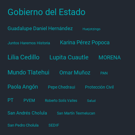
Gobierno del Estado
Guadalupe Daniel Hernández
Huejotzingo
Karina Pérez Popoca
Juntos Haremos Historia
Lilia Cedillo
Lupita Cuautle
MORENA
Mundo Tlatehui
Omar Muñoz
PAN
Paola Angón
Pepe Chedraui
Protección Civil
PT
PVEM
Roberto Solís Valles
Salud
San Andrés Cholula
San Martín Texmelucan
San Pedro Cholula
SEDIF