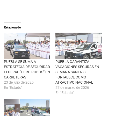
e
c
o
o
n
m
X
p
(
a
S
r
e
t
a
i
Relacionado
b
r
r
e
e
n
e
F
n
a
u
c
n
e
a
b
v
o
e
o
n
k
PUEBLA SE SUMA A
PUEBLA GARANTIZA
t
(
ESTRATEGIA DE SEGURIDAD
VACACIONES SEGURAS EN
a
S
n
e
FEDERAL “CERO ROBOS” EN
SEMANA SANTA, SE
a
a
CARRETERAS
FORTALECE COMO
n
b
u
r
23 de julio de 2025
ATRACTIVO NACIONAL
e
e
En "Estado"
27 de marzo de 2026
v
e
a
n
En "Estado"
)
u
n
a
v
e
n
t