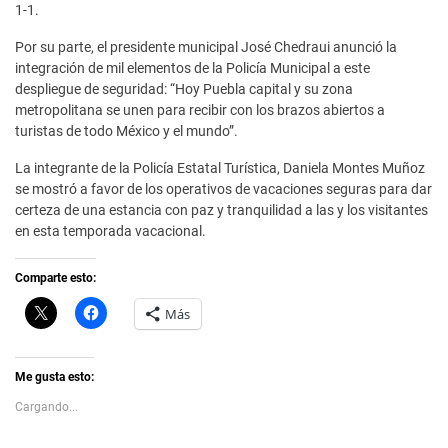
1-1.
Por su parte, el presidente municipal José Chedraui anunció la
integración de mil elementos de la Policía Municipal a este
despliegue de seguridad: “Hoy Puebla capital y su zona
metropolitana se unen para recibir con los brazos abiertos a
turistas de todo México y el mundo”.
La integrante de la Policía Estatal Turística, Daniela Montes Muñoz
se mostró a favor de los operativos de vacaciones seguras para dar
certeza de una estancia con paz y tranquilidad a las y los visitantes
en esta temporada vacacional.
Comparte esto:
C
H
Más
l
a
i
z
c
c
k
l
t
i
Me gusta esto:
o
c
s
p
Cargando...
h
a
a
r
r
a