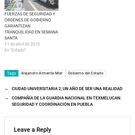
a
n
a
FUERZAS DE SEGURIDAD Y
n
u
ÓRDENES DE GOBIERNO
e
GARANTIZAN
v
a
TRANQUILIDAD EN SEMANA
)
SANTA
11 de abril de 2025
En "Estado"
Tags
Alejandro Armenta Mier
Gobierno del Estado
←
CIUDAD UNIVERSITARIA 2, UN AÑO DE SER UNA REALIDAD
→
COMPAÑÍA DE LA GUARDIA NACIONAL EN TEXMELUCAN:
SEGURIDAD Y COORDINACIÓN EN PUEBLA
Leave a Reply