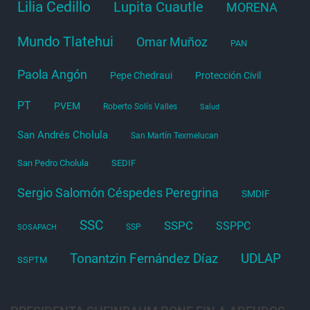
Lilia Cedillo
Lupita Cuautle
MORENA
Mundo Tlatehui
Omar Muñoz
PAN
Paola Angón
Pepe Chedraui
Protección Civil
PT
PVEM
Roberto Solís Valles
Salud
San Andrés Cholula
San Martín Texmelucan
San Pedro Cholula
SEDIF
Sergio Salomón Céspedes Peregrina
SMDIF
SSC
SSPC
SSPPC
SSP
SOSAPACH
Tonantzin Fernández Díaz
UDLAP
SSPTM