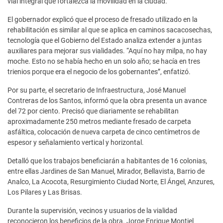
vial integral que fortalezca la movilidad en la ciudad.
El gobernador explicó que el proceso de fresado utilizado en la
rehabilitación es similar al que se aplica en caminos sacacosechas,
tecnología que el Gobierno del Estado analiza extender a juntas
auxiliares para mejorar sus vialidades. “Aquí no hay milpa, no hay
moche. Esto no se había hecho en un solo año; se hacía en tres
trienios porque era el negocio de los gobernantes”, enfatizó.
Por su parte, el secretario de Infraestructura, José Manuel
Contreras de los Santos, informó que la obra presenta un avance
del 72 por ciento. Precisó que diariamente se rehabilitan
aproximadamente 250 metros mediante fresado de carpeta
asfáltica, colocación de nueva carpeta de cinco centímetros de
espesor y señalamiento vertical y horizontal.
Detalló que los trabajos beneficiarán a habitantes de 16 colonias,
entre ellas Jardines de San Manuel, Mirador, Bellavista, Barrio de
Analco, La Acocota, Resurgimiento Ciudad Norte, El Ángel, Anzures,
Los Pilares y Las Brisas.
Durante la supervisión, vecinos y usuarios de la vialidad
reconocieron los beneficios de la obra. Jorge Enrique Montiel