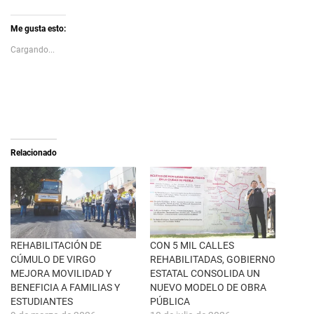
c
c
k
l
t
i
Me gusta esto:
o
c
s
p
Cargando...
h
a
a
r
r
a
e
c
o
o
n
m
X
p
(
a
S
r
e
t
a
i
Relacionado
b
r
r
e
e
n
e
F
n
a
u
c
n
e
a
b
v
o
e
o
n
k
REHABILITACIÓN DE
CON 5 MIL CALLES
t
(
CÚMULO DE VIRGO
REHABILITADAS, GOBIERNO
a
S
n
e
MEJORA MOVILIDAD Y
ESTATAL CONSOLIDA UN
a
a
BENEFICIA A FAMILIAS Y
NUEVO MODELO DE OBRA
n
b
u
r
ESTUDIANTES
PÚBLICA
e
e