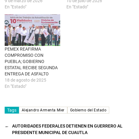
9 de marzo de 2026
10 de julio de 2026
v
e
a
n
En "Estado"
En "Estado"
)
u
n
a
v
e
n
t
a
n
a
PEMEX REAFIRMA
n
u
COMPROMISO CON
e
PUEBLA; GOBIERNO
v
a
ESTATAL RECIBE SEGUNDA
)
ENTREGA DE ASFALTO
18 de agosto de 2025
En "Estado"
Tags
Alejandro Armenta Mier
Gobierno del Estado
←
AUTORIDADES FEDERALES DETIENEN EN GUERRERO AL
PRESIDENTE MUNICIPAL DE CUAUTLA