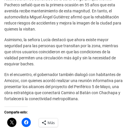
Pacheco señaló que es la primera ocasión en 55 años que esta
avenida recibe mantenimiento de esta magnitud. En tanto, el
automovilista Miguel Ángel Gutiérrez afirmó que la rehabilitación
reduce riesgos de accidentes y mejora la imagen de la ciudad para
quienes la visitan.
Asimismo, la señora Lucía destacó que ahora existe mayor
seguridad para las personas que transitan por la zona, mientras
que otros usuarios coincidieron en que las condiciones de la
vialidad permiten una circulación más ágil y sin la necesidad de
esquivar baches.
En el encuentro, el gobernador también dialogó con habitantes de
Amozoc, con quienes acordó realizar una reunión informativa para
presentar los alcances del proyecto del Periférico 5 de Mayo, una
obra estratégica que conectará Camino al Batán con Chachapa y
fortalecerá la conectividad metropolitana.
Comparte esto:
C
H
Más
l
a
i
z