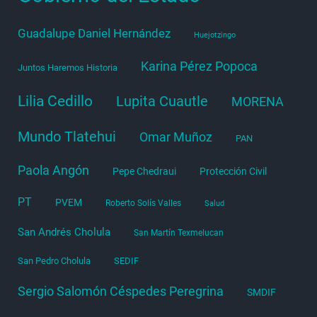
Guadalupe Daniel Hernández
Huejotzingo
Karina Pérez Popoca
Juntos Haremos Historia
Lilia Cedillo
Lupita Cuautle
MORENA
Mundo Tlatehui
Omar Muñoz
PAN
Paola Angón
Pepe Chedraui
Protección Civil
PT
PVEM
Roberto Solís Valles
Salud
San Andrés Cholula
San Martín Texmelucan
San Pedro Cholula
SEDIF
Sergio Salomón Céspedes Peregrina
SMDIF