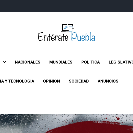
Entérate Puebla
Más que buenas noticias… Un enfoque a la verdader
S
NACIONALES
MUNDIALES
POLÍTICA
LEGISLATIV
IA Y TECNOLOGÍA
OPINIÓN
SOCIEDAD
ANUNCIOS