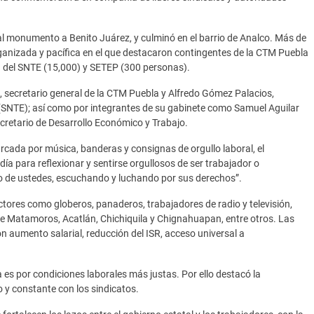
e al monumento a Benito Juárez, y culminó en el barrio de Analco. Más de
ganizada y pacífica en el que destacaron contingentes de la CTM Puebla
3 del SNTE (15,000) y SETEP (300 personas).
secretario general de la CTM Puebla y Alfredo Gómez Palacios,
l (SNTE); así como por integrantes de su gabinete como Samuel Aguilar
ecretario de Desarrollo Económico y Trabajo.
cada por música, banderas y consignas de orgullo laboral, el
ía para reflexionar y sentirse orgullosos de ser trabajador o
do de ustedes, escuchando y luchando por sus derechos”.
ectores como globeros, panaderos, trabajadores de radio y televisión,
 de Matamoros, Acatlán, Chichiquila y Chignahuapan, entre otros. Las
 aumento salarial, reducción del ISR, acceso universal a
 es por condiciones laborales más justas. Por ello destacó la
 y constante con los sindicatos.