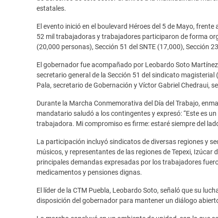
estatales.
El evento inició en el boulevard Héroes del 5 de Mayo, frent
52 mil trabajadoras y trabajadores participaron de forma or
(20,000 personas), Sección 51 del SNTE (17,000), Sección 2
El gobernador fue acompañado por Leobardo Soto Martínez, 
secretario general de la Sección 51 del sindicato magisteria
Pala, secretario de Gobernación y Víctor Gabriel Chedraui, s
Durante la Marcha Conmemorativa del Día del Trabajo, enmar
mandatario saludó a los contingentes y expresó: “Este es un d
trabajadora. Mi compromiso es firme: estaré siempre del la
La participación incluyó sindicatos de diversas regiones y s
músicos, y representantes de las regiones de Tepexi, Izúcar
principales demandas expresadas por los trabajadores fueron
medicamentos y pensiones dignas.
El líder de la CTM Puebla, Leobardo Soto, señaló que su lucha
disposición del gobernador para mantener un diálogo abierto