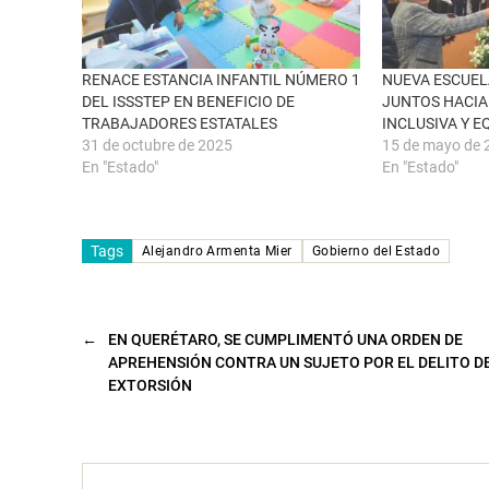
v
o
e
o
n
k
t
(
a
S
n
e
RENACE ESTANCIA INFANTIL NÚMERO 1
NUEVA ESCUEL
a
a
DEL ISSSTEP EN BENEFICIO DE
JUNTOS HACIA
n
b
u
r
TRABAJADORES ESTATALES
INCLUSIVA Y E
e
e
31 de octubre de 2025
15 de mayo de 
v
e
a
n
En "Estado"
En "Estado"
)
u
n
a
v
e
n
Tags
Alejandro Armenta Mier
Gobierno del Estado
t
a
n
a
n
u
←
EN QUERÉTARO, SE CUMPLIMENTÓ UNA ORDEN DE
e
v
APREHENSIÓN CONTRA UN SUJETO POR EL DELITO D
a
EXTORSIÓN
)