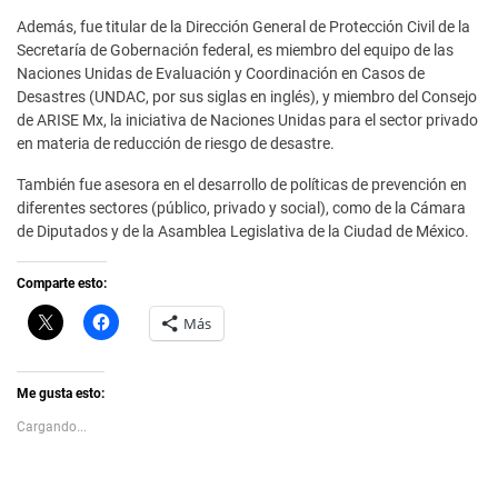
Además, fue titular de la Dirección General de Protección Civil de la
Secretaría de Gobernación federal, es miembro del equipo de las
Naciones Unidas de Evaluación y Coordinación en Casos de
Desastres (UNDAC, por sus siglas en inglés), y miembro del Consejo
de ARISE Mx, la iniciativa de Naciones Unidas para el sector privado
en materia de reducción de riesgo de desastre.
También fue asesora en el desarrollo de políticas de prevención en
diferentes sectores (público, privado y social), como de la Cámara
de Diputados y de la Asamblea Legislativa de la Ciudad de México.
Comparte esto:
C
H
Más
l
a
i
z
c
c
k
l
t
i
Me gusta esto:
o
c
s
p
Cargando...
h
a
a
r
r
a
e
c
o
o