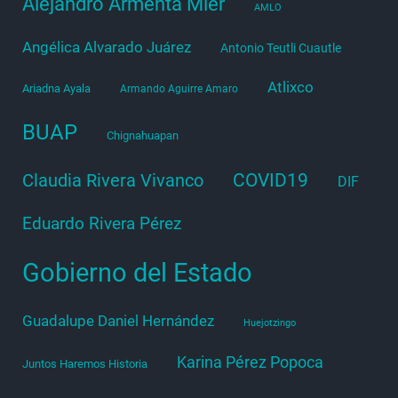
Alejandro Armenta Mier
AMLO
Angélica Alvarado Juárez
Antonio Teutli Cuautle
Atlixco
Ariadna Ayala
Armando Aguirre Amaro
BUAP
Chignahuapan
COVID19
Claudia Rivera Vivanco
DIF
Eduardo Rivera Pérez
Gobierno del Estado
Guadalupe Daniel Hernández
Huejotzingo
Karina Pérez Popoca
Juntos Haremos Historia