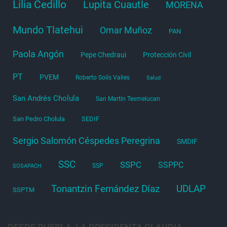
Lilia Cedillo
Lupita Cuautle
MORENA
Mundo Tlatehui
Omar Muñoz
PAN
Paola Angón
Pepe Chedraui
Protección Civil
PT
PVEM
Roberto Solís Valles
Salud
San Andrés Cholula
San Martín Texmelucan
San Pedro Cholula
SEDIF
Sergio Salomón Céspedes Peregrina
SMDIF
SSC
SSPC
SSPPC
SSP
SOSAPACH
Tonantzin Fernández Díaz
UDLAP
SSPTM