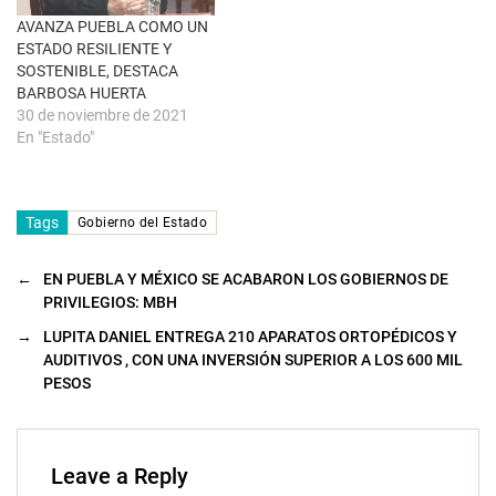
n
a
AVANZA PUEBLA COMO UN
n
u
ESTADO RESILIENTE Y
e
SOSTENIBLE, DESTACA
v
a
BARBOSA HUERTA
)
30 de noviembre de 2021
En "Estado"
Tags
Gobierno del Estado
←
EN PUEBLA Y MÉXICO SE ACABARON LOS GOBIERNOS DE
PRIVILEGIOS: MBH
→
LUPITA DANIEL ENTREGA 210 APARATOS ORTOPÉDICOS Y
AUDITIVOS , CON UNA INVERSIÓN SUPERIOR A LOS 600 MIL
PESOS
Leave a Reply