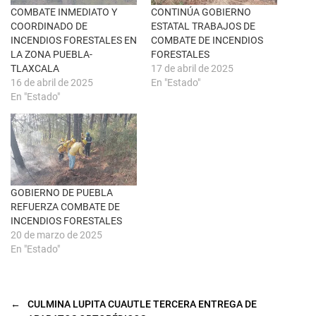
e
o
n
k
COMBATE INMEDIATO Y
CONTINÚA GOBIERNO
t
(
COORDINADO DE
ESTATAL TRABAJOS DE
a
S
n
e
INCENDIOS FORESTALES EN
COMBATE DE INCENDIOS
a
a
LA ZONA PUEBLA-
FORESTALES
n
b
u
r
TLAXCALA
17 de abril de 2025
e
e
16 de abril de 2025
En "Estado"
v
e
a
n
En "Estado"
)
u
n
a
v
e
n
t
a
n
a
GOBIERNO DE PUEBLA
n
u
REFUERZA COMBATE DE
e
INCENDIOS FORESTALES
v
a
20 de marzo de 2025
)
En "Estado"
←
CULMINA LUPITA CUAUTLE TERCERA ENTREGA DE