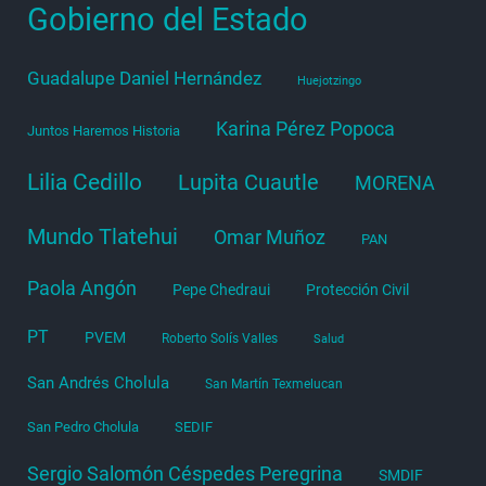
Gobierno del Estado
Guadalupe Daniel Hernández
Huejotzingo
Karina Pérez Popoca
Juntos Haremos Historia
Lilia Cedillo
Lupita Cuautle
MORENA
Mundo Tlatehui
Omar Muñoz
PAN
Paola Angón
Pepe Chedraui
Protección Civil
PT
PVEM
Roberto Solís Valles
Salud
San Andrés Cholula
San Martín Texmelucan
San Pedro Cholula
SEDIF
Sergio Salomón Céspedes Peregrina
SMDIF