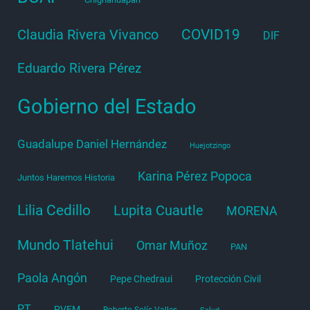
COVID19
Claudia Rivera Vivanco
DIF
Eduardo Rivera Pérez
Gobierno del Estado
Guadalupe Daniel Hernández
Huejotzingo
Karina Pérez Popoca
Juntos Haremos Historia
Lilia Cedillo
Lupita Cuautle
MORENA
Mundo Tlatehui
Omar Muñoz
PAN
Paola Angón
Pepe Chedraui
Protección Civil
PT
PVEM
Roberto Solís Valles