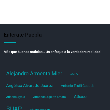
Entérate Puebla
Más que buenas noticias… Un enfoque a la verdadera realidad
Alejandro Armenta Mier
AMLO
Angélica Alvarado Juárez
Antonio Teutli Cuautle
Atlixco
Ariadna Ayala
Armando Aguirre Amaro
BUAP
Chignahuapan