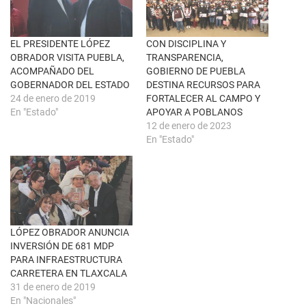
n
e
a
b
v
o
e
o
n
k
EL PRESIDENTE LÓPEZ
CON DISCIPLINA Y
t
(
OBRADOR VISITA PUEBLA,
TRANSPARENCIA,
a
S
n
e
ACOMPAÑADO DEL
GOBIERNO DE PUEBLA
a
a
GOBERNADOR DEL ESTADO
DESTINA RECURSOS PARA
n
b
u
r
24 de enero de 2019
FORTALECER AL CAMPO Y
e
e
En "Estado"
APOYAR A POBLANOS
v
e
a
n
12 de enero de 2023
)
u
En "Estado"
n
a
v
e
n
t
a
n
a
n
u
LÓPEZ OBRADOR ANUNCIA
e
INVERSIÓN DE 681 MDP
v
a
PARA INFRAESTRUCTURA
)
CARRETERA EN TLAXCALA
31 de enero de 2019
En "Nacionales"