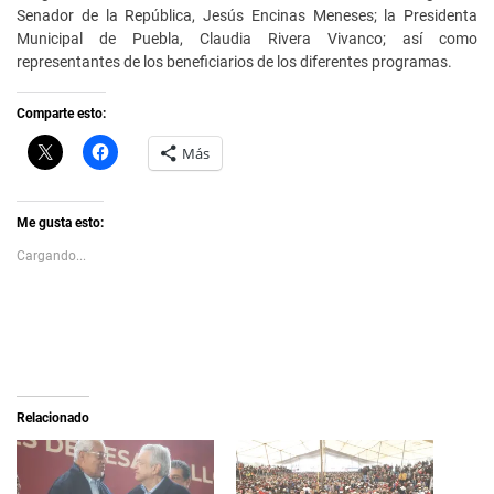
Senador de la República, Jesús Encinas Meneses; la Presidenta
Municipal de Puebla, Claudia Rivera Vivanco; así como
representantes de los beneficiarios de los diferentes programas.
Comparte esto:
C
H
Más
l
a
i
z
c
c
k
l
t
i
Me gusta esto:
o
c
s
p
Cargando...
h
a
a
r
r
a
e
c
o
o
n
m
X
p
(
a
S
r
e
t
a
i
Relacionado
b
r
r
e
e
n
e
F
n
a
u
c