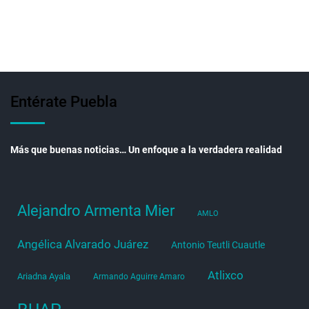
Entérate Puebla
Más que buenas noticias… Un enfoque a la verdadera realidad
Alejandro Armenta Mier
AMLO
Angélica Alvarado Juárez
Antonio Teutli Cuautle
Atlixco
Ariadna Ayala
Armando Aguirre Amaro