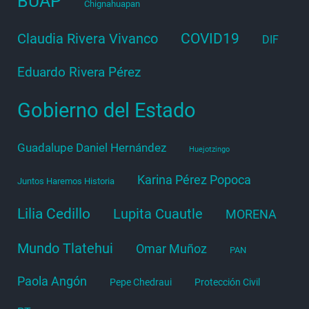
BUAP
Chignahuapan
COVID19
Claudia Rivera Vivanco
DIF
Eduardo Rivera Pérez
Gobierno del Estado
Guadalupe Daniel Hernández
Huejotzingo
Karina Pérez Popoca
Juntos Haremos Historia
Lilia Cedillo
Lupita Cuautle
MORENA
Mundo Tlatehui
Omar Muñoz
PAN
Paola Angón
Pepe Chedraui
Protección Civil