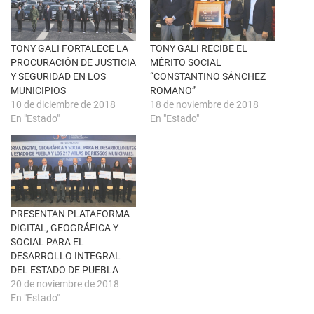
u
c
n
e
a
b
v
o
e
o
n
k
TONY GALI FORTALECE LA
TONY GALI RECIBE EL
t
(
PROCURACIÓN DE JUSTICIA
MÉRITO SOCIAL
a
S
n
e
Y SEGURIDAD EN LOS
“CONSTANTINO SÁNCHEZ
a
a
MUNICIPIOS
ROMANO”
n
b
u
r
10 de diciembre de 2018
18 de noviembre de 2018
e
e
En "Estado"
En "Estado"
v
e
a
n
)
u
n
a
v
e
n
t
a
n
PRESENTAN PLATAFORMA
a
DIGITAL, GEOGRÁFICA Y
n
u
SOCIAL PARA EL
e
DESARROLLO INTEGRAL
v
a
DEL ESTADO DE PUEBLA
)
20 de noviembre de 2018
En "Estado"