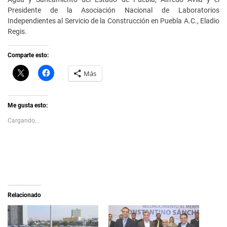
Presidente de la Asociación Nacional de Laboratorios
Independientes al Servicio de la Construcción en Puebla A.C., Eladio
Regis.
Comparte esto:
C
H
Más
l
a
i
z
c
c
k
l
t
i
Me gusta esto:
o
c
s
p
Cargando...
h
a
a
r
r
a
e
c
o
o
n
m
X
p
(
a
S
r
e
t
a
i
Relacionado
b
r
r
e
e
n
e
F
n
a