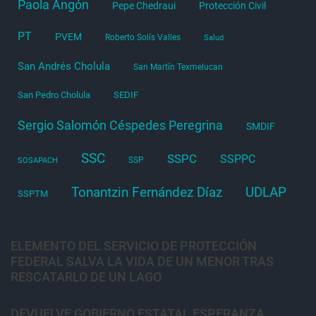
Paola Angón
Pepe Chedraui
Protección Civil
PT
PVEM
Roberto Solís Valles
Salud
San Andrés Cholula
San Martín Texmelucan
San Pedro Cholula
SEDIF
Sergio Salomón Céspedes Peregrina
SMDIF
SSC
SSPC
SSPPC
SSP
SOSAPACH
Tonantzin Fernández Díaz
UDLAP
SSPTM
ELEMENTO DEL SERVICIO DE PROTECCIÓN
FEDERAL SALVA LA VIDA DE UN MENOR TRAS
RESCATARLO DE UN LAGO
DEVUELVE GOBIERNO ESTATAL ESPERANZA,