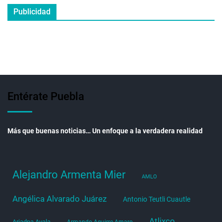
Publicidad
Entérate Puebla
Más que buenas noticias… Un enfoque a la verdadera realidad
Alejandro Armenta Mier
AMLO
Angélica Alvarado Juárez
Antonio Teutli Cuautle
Atlixco
Ariadna Ayala
Armando Aguirre Amaro