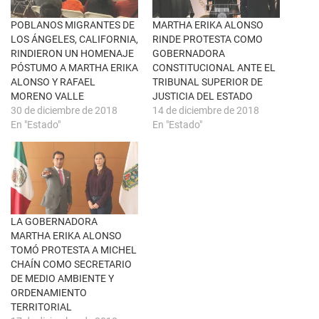
v
o
e
o
n
k
POBLANOS MIGRANTES DE
MARTHA ERIKA ALONSO
t
(
LOS ÁNGELES, CALIFORNIA,
RINDE PROTESTA COMO
a
S
n
e
RINDIERON UN HOMENAJE
GOBERNADORA
a
a
PÓSTUMO A MARTHA ERIKA
CONSTITUCIONAL ANTE EL
n
b
u
r
ALONSO Y RAFAEL
TRIBUNAL SUPERIOR DE
e
e
MORENO VALLE
JUSTICIA DEL ESTADO
v
e
a
n
30 de diciembre de 2018
14 de diciembre de 2018
)
u
En "Estado"
En "Estado"
n
a
v
e
n
t
a
n
a
n
u
LA GOBERNADORA
e
MARTHA ERIKA ALONSO
v
a
TOMÓ PROTESTA A MICHEL
)
CHAÍN COMO SECRETARIO
DE MEDIO AMBIENTE Y
ORDENAMIENTO
TERRITORIAL