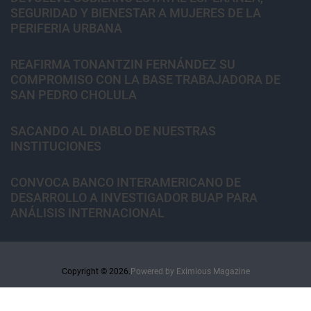
SEGURIDAD Y BIENESTAR A MUJERES DE LA
PERIFERIA URBANA
REAFIRMA TONANTZIN FERNÁNDEZ SU
COMPROMISO CON LA BASE TRABAJADORA DE
SAN PEDRO CHOLULA
SACANDO AL DIABLO DE NUESTRAS
INSTITUCIONES
CONVOCA BANCO INTERAMERICANO DE
DESARROLLO A INVESTIGADOR BUAP PARA
ANÁLISIS INTERNACIONAL
Copyright © 2026.
Powered by
Eximious Magazine