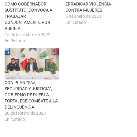
n
e
COMO GOBERNADOR
ERRADICAR VIOLENCIA
a
a
SUSTITUTO; CONVOCA A
CONTRA MUJERES
n
b
u
r
TRABAJAR
6 de enero de 2023
e
e
CONJUNTAMENTE POR
En "Estado"
v
e
a
n
PUEBLA
)
u
15 de diciembre de 2022
n
a
En "Estado"
v
e
n
t
a
n
a
n
u
e
CON PLAN “PAZ,
v
a
SEGURIDAD Y JUSTICIA”,
)
GOBIERNO DE PUEBLA
FORTALECE COMBATE A LA
DELINCUENCIA
20 de febrero de 2023
En "Estado"