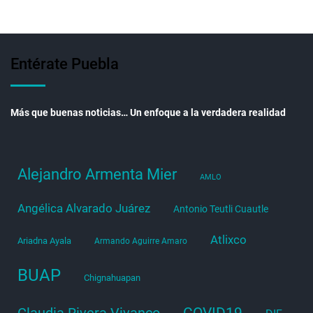
Entérate Puebla
Más que buenas noticias… Un enfoque a la verdadera realidad
Alejandro Armenta Mier
AMLO
Angélica Alvarado Juárez
Antonio Teutli Cuautle
Atlixco
Ariadna Ayala
Armando Aguirre Amaro
BUAP
Chignahuapan
COVID19
Claudia Rivera Vivanco