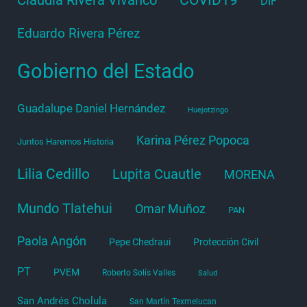
DIF
Eduardo Rivera Pérez
Gobierno del Estado
Guadalupe Daniel Hernández
Huejotzingo
Karina Pérez Popoca
Juntos Haremos Historia
Lilia Cedillo
Lupita Cuautle
MORENA
Mundo Tlatehui
Omar Muñoz
PAN
Paola Angón
Pepe Chedraui
Protección Civil
PT
PVEM
Roberto Solís Valles
Salud
San Andrés Cholula
San Martín Texmelucan