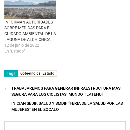
v
e
n
t
a
n
INFORMAN AUTORIDADES
a
SOBRE MEDIDAS PARA EL
n
u
CUIDADO AMBIENTAL DE LA
e
LAGUNA DE ALCHICHICA
v
a
12 de junio de 2022
)
En "Estado"
Tags
Gobierno del Estado
←
TRABAJAREMOS PARA GENERAR INFRAESTRUCTURA MÁS
SEGURA PARA LOS CICLISTAS: MUNDO TLATEHUI
→
INICIAN SEDIF, SALUD Y SMDIF “FERIA DE LA SALUD POR LAS
MUJERES” EN EL ZÓCALO