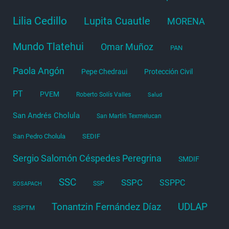
Lilia Cedillo
Lupita Cuautle
MORENA
Mundo Tlatehui
Omar Muñoz
PAN
Paola Angón
Pepe Chedraui
Protección Civil
PT
PVEM
Roberto Solís Valles
Salud
San Andrés Cholula
San Martín Texmelucan
San Pedro Cholula
SEDIF
Sergio Salomón Céspedes Peregrina
SMDIF
SSC
SSPC
SSPPC
SSP
SOSAPACH
Tonantzin Fernández Díaz
UDLAP
SSPTM