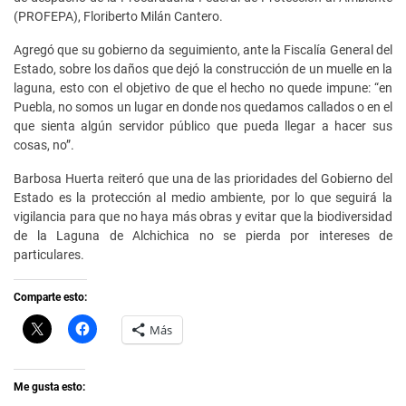
(PROFEPA), Floriberto Milán Cantero.
Agregó que su gobierno da seguimiento, ante la Fiscalía General del
Estado, sobre los daños que dejó la construcción de un muelle en la
laguna, esto con el objetivo de que el hecho no quede impune: “en
Puebla, no somos un lugar en donde nos quedamos callados o en el
que sienta algún servidor público que pueda llegar a hacer sus
cosas, no”.
Barbosa Huerta reiteró que una de las prioridades del Gobierno del
Estado es la protección al medio ambiente, por lo que seguirá la
vigilancia para que no haya más obras y evitar que la biodiversidad
de la Laguna de Alchichica no se pierda por intereses de
particulares.
Comparte esto:
C
H
Más
l
a
i
z
c
c
k
l
t
i
Me gusta esto:
o
c