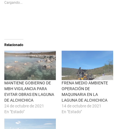
s
p
Cargando...
h
a
a
r
r
a
e
c
o
o
n
m
X
p
(
a
S
r
e
t
a
i
Relacionado
b
r
r
e
e
n
e
F
n
a
u
c
n
e
a
b
v
o
e
o
n
k
MANTIENE GOBIERNO DE
FRENA MEDIO AMBIENTE
t
(
MBH VIGILANCIA PARA
OPERACIÓN DE
a
S
n
e
EVITAR OBRAS EN LAGUNA
MAQUINARIA EN LA
a
a
DE ALCHICHICA
LAGUNA DE ALCHICHICA
n
b
u
r
24 de octubre de 2021
14 de octubre de 2021
e
e
En "Estado"
En "Estado"
v
e
a
n
)
u
n
a