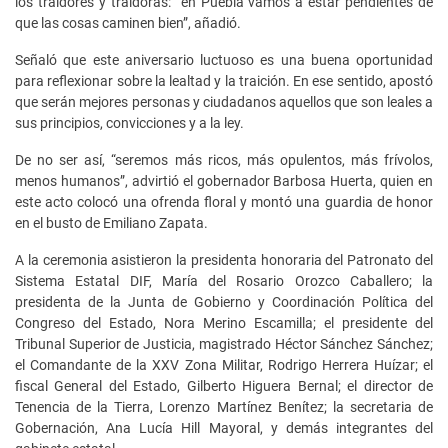
los traidores y traidoras: “en Puebla vamos a estar pendientes de
que las cosas caminen bien”, añadió.
Señaló que este aniversario luctuoso es una buena oportunidad
para reflexionar sobre la lealtad y la traición. En ese sentido, apostó
que serán mejores personas y ciudadanos aquellos que son leales a
sus principios, convicciones y a la ley.
De no ser así, “seremos más ricos, más opulentos, más frívolos,
menos humanos”, advirtió el gobernador Barbosa Huerta, quien en
este acto colocó una ofrenda floral y montó una guardia de honor
en el busto de Emiliano Zapata.
A la ceremonia asistieron la presidenta honoraria del Patronato del
Sistema Estatal DIF, María del Rosario Orozco Caballero; la
presidenta de la Junta de Gobierno y Coordinación Política del
Congreso del Estado, Nora Merino Escamilla; el presidente del
Tribunal Superior de Justicia, magistrado Héctor Sánchez Sánchez;
el Comandante de la XXV Zona Militar, Rodrigo Herrera Huízar; el
fiscal General del Estado, Gilberto Higuera Bernal; el director de
Tenencia de la Tierra, Lorenzo Martínez Benítez; la secretaria de
Gobernación, Ana Lucía Hill Mayoral, y demás integrantes del