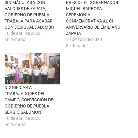
n
k
SIN MÁCULAS Y CON
PRESIDE EL GOBERNADOR
t
(
VALORES DE ZAPATA,
MIGUEL BARBOSA
a
S
n
e
GOBIERNO DE PUEBLA
CEREMONIA
a
a
TRABAJA PARA ACABAR
CONMEMORATIVA AL CI
n
b
u
r
CON DESIGUALDAD: MBH
ANIVERSARIO DE EMILIANO
e
e
10 de abril de 2022
ZAPATA
v
e
a
n
En "Estado"
10 de abril de 2020
)
u
En "Estado"
n
a
v
e
n
t
a
n
a
n
u
DIGNIFICAR A
e
TRABAJADORES DEL
v
a
CAMPO, CONVICCIÓN DEL
)
GOBIERNO DE PUEBLA:
SERGIO SALOMÓN
10 de abril de 2023
En "Estado"