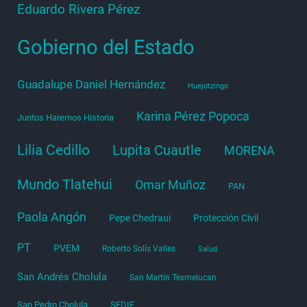
Eduardo Rivera Pérez
Gobierno del Estado
Guadalupe Daniel Hernández
Huejotzingo
Karina Pérez Popoca
Juntos Haremos Historia
Lilia Cedillo
Lupita Cuautle
MORENA
Mundo Tlatehui
Omar Muñoz
PAN
Paola Angón
Pepe Chedraui
Protección Civil
PT
PVEM
Roberto Solís Valles
Salud
San Andrés Cholula
San Martín Texmelucan
San Pedro Cholula
SEDIF