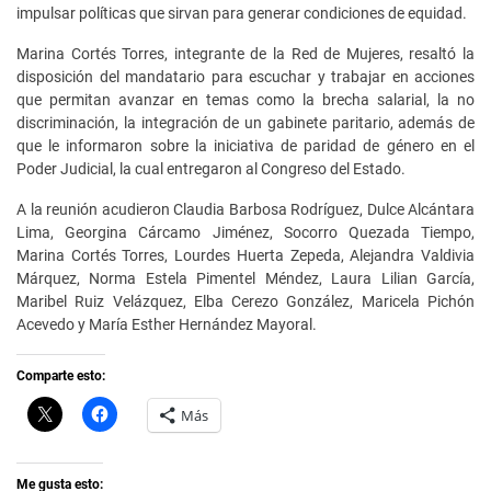
impulsar políticas que sirvan para generar condiciones de equidad.
Marina Cortés Torres, integrante de la Red de Mujeres, resaltó la
disposición del mandatario para escuchar y trabajar en acciones
que permitan avanzar en temas como la brecha salarial, la no
discriminación, la integración de un gabinete paritario, además de
que le informaron sobre la iniciativa de paridad de género en el
Poder Judicial, la cual entregaron al Congreso del Estado.
A la reunión acudieron Claudia Barbosa Rodríguez, Dulce Alcántara
Lima, Georgina Cárcamo Jiménez, Socorro Quezada Tiempo,
Marina Cortés Torres, Lourdes Huerta Zepeda, Alejandra Valdivia
Márquez, Norma Estela Pimentel Méndez, Laura Lilian García,
Maribel Ruiz Velázquez, Elba Cerezo González, Maricela Pichón
Acevedo y María Esther Hernández Mayoral.
Comparte esto:
C
H
Más
l
a
i
z
c
c
k
l
t
i
Me gusta esto: