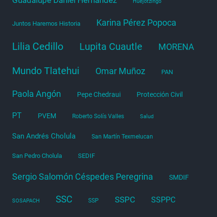
Huejotzingo
Karina Pérez Popoca
Juntos Haremos Historia
Lilia Cedillo
Lupita Cuautle
MORENA
Mundo Tlatehui
Omar Muñoz
PAN
Paola Angón
Pepe Chedraui
Protección Civil
PT
PVEM
Roberto Solís Valles
Salud
San Andrés Cholula
San Martín Texmelucan
San Pedro Cholula
SEDIF
Sergio Salomón Céspedes Peregrina
SMDIF
SSC
SSPC
SSPPC
SSP
SOSAPACH