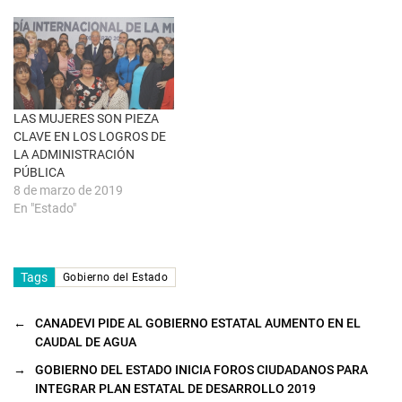
a
v
e
n
t
a
n
a
n
u
LAS MUJERES SON PIEZA
e
CLAVE EN LOS LOGROS DE
v
a
LA ADMINISTRACIÓN
)
PÚBLICA
8 de marzo de 2019
En "Estado"
Tags
Gobierno del Estado
←
CANADEVI PIDE AL GOBIERNO ESTATAL AUMENTO EN EL
CAUDAL DE AGUA
→
GOBIERNO DEL ESTADO INICIA FOROS CIUDADANOS PARA
INTEGRAR PLAN ESTATAL DE DESARROLLO 2019