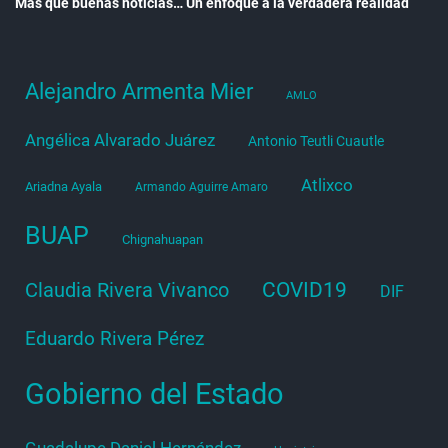
Más que buenas noticias… Un enfoque a la verdadera realidad
Alejandro Armenta Mier
AMLO
Angélica Alvarado Juárez
Antonio Teutli Cuautle
Atlixco
Ariadna Ayala
Armando Aguirre Amaro
BUAP
Chignahuapan
COVID19
Claudia Rivera Vivanco
DIF
Eduardo Rivera Pérez
Gobierno del Estado
Guadalupe Daniel Hernández