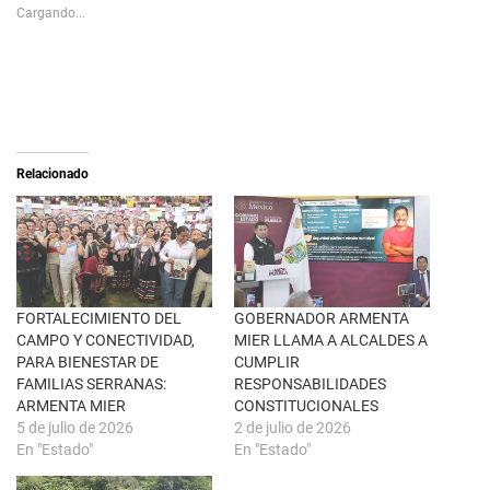
s
p
Cargando...
h
a
a
r
r
a
e
c
o
o
n
m
X
p
(
a
S
r
e
t
a
i
Relacionado
b
r
r
e
e
n
e
F
n
a
u
c
n
e
a
b
v
o
e
o
n
k
FORTALECIMIENTO DEL
GOBERNADOR ARMENTA
t
(
CAMPO Y CONECTIVIDAD,
MIER LLAMA A ALCALDES A
a
S
n
e
PARA BIENESTAR DE
CUMPLIR
a
a
FAMILIAS SERRANAS:
RESPONSABILIDADES
n
b
u
r
ARMENTA MIER
CONSTITUCIONALES
e
e
5 de julio de 2026
2 de julio de 2026
v
e
a
n
En "Estado"
En "Estado"
)
u
n
a