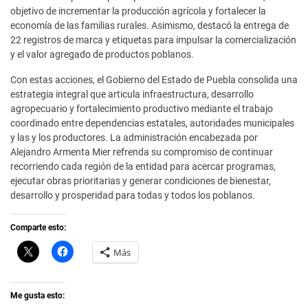
objetivo de incrementar la producción agrícola y fortalecer la
economía de las familias rurales. Asimismo, destacó la entrega de
22 registros de marca y etiquetas para impulsar la comercialización
y el valor agregado de productos poblanos.
Con estas acciones, el Gobierno del Estado de Puebla consolida una
estrategia integral que articula infraestructura, desarrollo
agropecuario y fortalecimiento productivo mediante el trabajo
coordinado entre dependencias estatales, autoridades municipales
y las y los productores. La administración encabezada por
Alejandro Armenta Mier refrenda su compromiso de continuar
recorriendo cada región de la entidad para acercar programas,
ejecutar obras prioritarias y generar condiciones de bienestar,
desarrollo y prosperidad para todas y todos los poblanos.
Comparte esto:
C
H
Más
l
a
i
z
c
c
k
l
t
i
Me gusta esto:
o
c