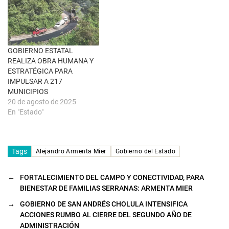
v
e
n
t
a
n
a
GOBIERNO ESTATAL
n
u
REALIZA OBRA HUMANA Y
e
ESTRATÉGICA PARA
v
a
IMPULSAR A 217
)
MUNICIPIOS
20 de agosto de 2025
En "Estado"
Tags
Alejandro Armenta Mier
Gobierno del Estado
←
FORTALECIMIENTO DEL CAMPO Y CONECTIVIDAD, PARA
BIENESTAR DE FAMILIAS SERRANAS: ARMENTA MIER
→
GOBIERNO DE SAN ANDRÉS CHOLULA INTENSIFICA
ACCIONES RUMBO AL CIERRE DEL SEGUNDO AÑO DE
ADMINISTRACIÓN