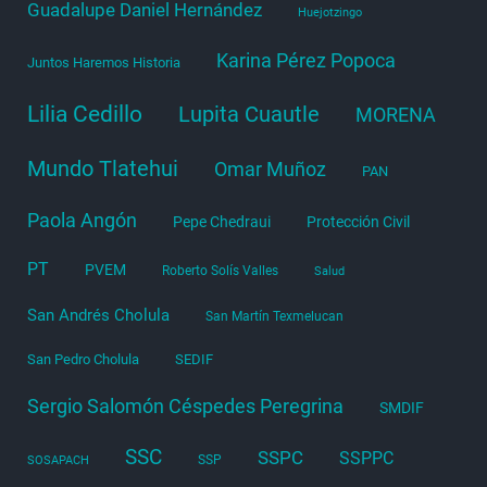
Guadalupe Daniel Hernández
Huejotzingo
Karina Pérez Popoca
Juntos Haremos Historia
Lilia Cedillo
Lupita Cuautle
MORENA
Mundo Tlatehui
Omar Muñoz
PAN
Paola Angón
Pepe Chedraui
Protección Civil
PT
PVEM
Roberto Solís Valles
Salud
San Andrés Cholula
San Martín Texmelucan
San Pedro Cholula
SEDIF
Sergio Salomón Céspedes Peregrina
SMDIF
SSC
SSPC
SSPPC
SSP
SOSAPACH