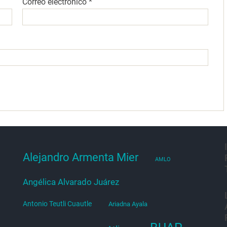
Correo electrónico
*
Alejandro Armenta Mier
AMLO
Angélica Alvarado Juárez
Antonio Teutli Cuautle
Ariadna Ayala