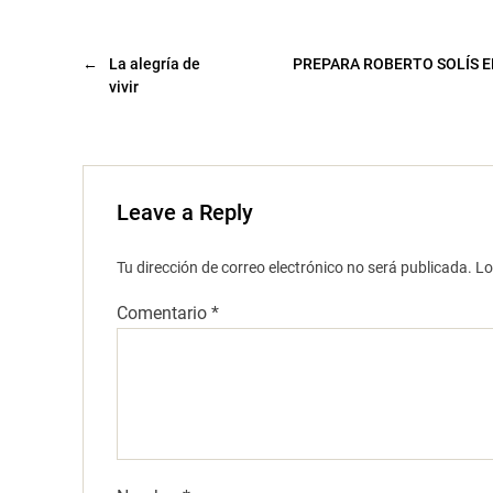
a
n
u
e
v
←
La alegría de
PREPARA ROBERTO SOLÍS E
a
vivir
)
Leave a Reply
Tu dirección de correo electrónico no será publicada.
Lo
Comentario
*