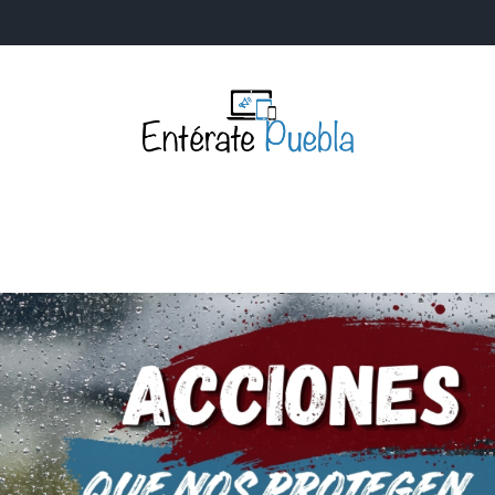
Entérate Puebla
Más que buenas noticias… Un enfoque a la verdader
S
NACIONALES
MUNDIALES
POLÍTICA
LEGISLATIV
IA Y TECNOLOGÍA
OPINIÓN
SOCIEDAD
ANUNCIOS