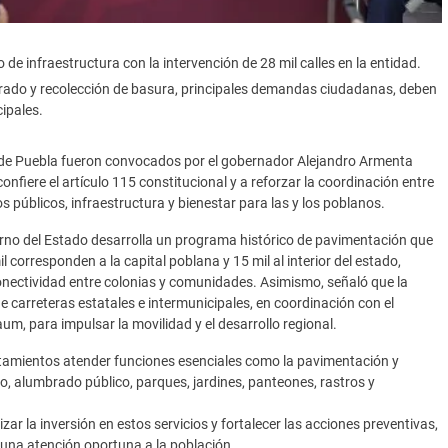
de infraestructura con la intervención de 28 mil calles en la entidad.
rado y recolección de basura, principales demandas ciudadanas, deben
ipales.
 de Puebla fueron convocados por el gobernador Alejandro Armenta
confiere el artículo 115 constitucional y a reforzar la coordinación entre
s públicos, infraestructura y bienestar para las y los poblanos.
ierno del Estado desarrolla un programa histórico de pavimentación que
l corresponden a la capital poblana y 15 mil al interior del estado,
conectividad entre colonias y comunidades. Asimismo, señaló que la
e carreteras estatales e intermunicipales, en coordinación con el
m, para impulsar la movilidad y el desarrollo regional.
tamientos atender funciones esenciales como la pavimentación y
do, alumbrado público, parques, jardines, panteones, rastros y
zar la inversión en estos servicios y fortalecer las acciones preventivas,
 una atención oportuna a la población.