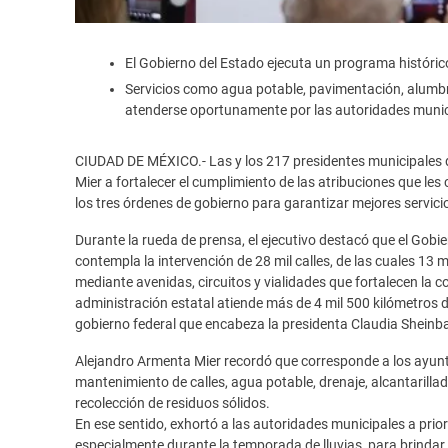
El Gobierno del Estado ejecuta un programa histórico 
Servicios como agua potable, pavimentación, alumb
atenderse oportunamente por las autoridades munic
CIUDAD DE MÉXICO.- Las y los 217 presidentes municipales
Mier a fortalecer el cumplimiento de las atribuciones que les 
los tres órdenes de gobierno para garantizar mejores servicio
Durante la rueda de prensa, el ejecutivo destacó que el Gob
contempla la intervención de 28 mil calles, de las cuales 13 mi
mediante avenidas, circuitos y vialidades que fortalecen la 
administración estatal atiende más de 4 mil 500 kilómetros d
gobierno federal que encabeza la presidenta Claudia Sheinbau
Alejandro Armenta Mier recordó que corresponde a los ayun
mantenimiento de calles, agua potable, drenaje, alcantarilla
recolección de residuos sólidos.
En ese sentido, exhortó a las autoridades municipales a priori
especialmente durante la temporada de lluvias, para brindar