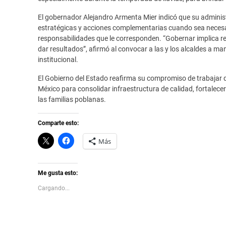
El gobernador Alejandro Armenta Mier indicó que su adminis
estratégicas y acciones complementarias cuando sea necesar
responsabilidades que le corresponden. “Gobernar implica rec
dar resultados”, afirmó al convocar a las y los alcaldes a ma
institucional.
El Gobierno del Estado reafirma su compromiso de trabajar
México para consolidar infraestructura de calidad, fortalecer
las familias poblanas.
Comparte esto:
C
H
Más
l
a
i
z
c
c
k
l
t
i
Me gusta esto:
o
c
s
p
Cargando...
h
a
a
r
r
a
e
c
o
o
n
m