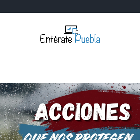
Entérate Puebla
Más que buenas noticias… Un enfoque a la verdader
S
NACIONALES
MUNDIALES
POLÍTICA
LEGISLATIV
IA Y TECNOLOGÍA
OPINIÓN
SOCIEDAD
ANUNCIOS