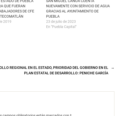
 ESTADO DE PUEBLA
SAN MIGUEL CANOA CUENTA
RA QUE FUERAN
NUEVAMENTE CON SERVICIO DE AGUA
ABAJADORES DE CFE
GRACIAS AL AYUNTAMIENTO DE
N TECOMATLÁN
PUEBLA
de 2019
23 de julio de 2023
En "Puebla Capital"
LLO REGIONAL EN EL ESTADO, PRIORIDAD DEL GOBIERNO EN EL
→
PLAN ESTATAL DE DESARROLLO: PENICHE GARCÍA
s campos obligatorios están marcados con
*