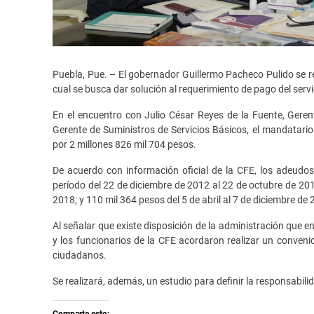
Puebla, Pue. – El gobernador Guillermo Pacheco Pulido se re
cual se busca dar solución al requerimiento de pago del servi
En el encuentro con Julio César Reyes de la Fuente, Geren
Gerente de Suministros de Servicios Básicos, el mandatario
por 2 millones 826 mil 704 pesos.
De acuerdo con información oficial de la CFE, los adeudos
período del 22 de diciembre de 2012 al 22 de octubre de 20
2018; y 110 mil 364 pesos del 5 de abril al 7 de diciembre de 
Al señalar que existe disposición de la administración que en
y los funcionarios de la CFE acordaron realizar un conveni
ciudadanos.
Se realizará, además, un estudio para definir la responsabili
Comparte esto: