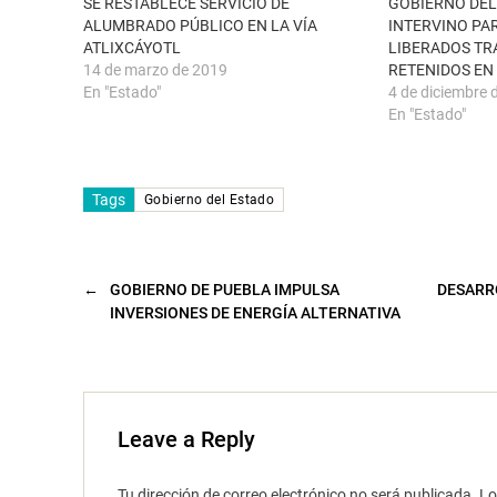
SE RESTABLECE SERVICIO DE
GOBIERNO DEL
a
a
ALUMBRADO PÚBLICO EN LA VÍA
INTERVINO PA
n
b
u
r
ATLIXCÁYOTL
LIBERADOS TR
e
e
14 de marzo de 2019
RETENIDOS E
v
e
a
n
En "Estado"
4 de diciembre 
)
u
n
En "Estado"
a
v
e
n
t
Tags
a
Gobierno del Estado
n
a
n
u
e
v
←
GOBIERNO DE PUEBLA IMPULSA
DESARRO
a
INVERSIONES DE ENERGÍA ALTERNATIVA
)
Leave a Reply
Tu dirección de correo electrónico no será publicada.
Lo