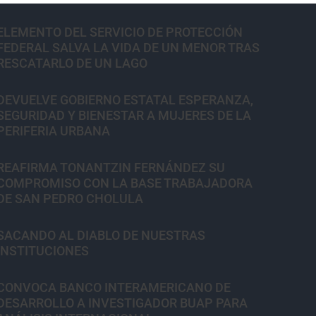
ELEMENTO DEL SERVICIO DE PROTECCIÓN
FEDERAL SALVA LA VIDA DE UN MENOR TRAS
RESCATARLO DE UN LAGO
DEVUELVE GOBIERNO ESTATAL ESPERANZA,
SEGURIDAD Y BIENESTAR A MUJERES DE LA
PERIFERIA URBANA
REAFIRMA TONANTZIN FERNÁNDEZ SU
COMPROMISO CON LA BASE TRABAJADORA
DE SAN PEDRO CHOLULA
SACANDO AL DIABLO DE NUESTRAS
INSTITUCIONES
CONVOCA BANCO INTERAMERICANO DE
DESARROLLO A INVESTIGADOR BUAP PARA