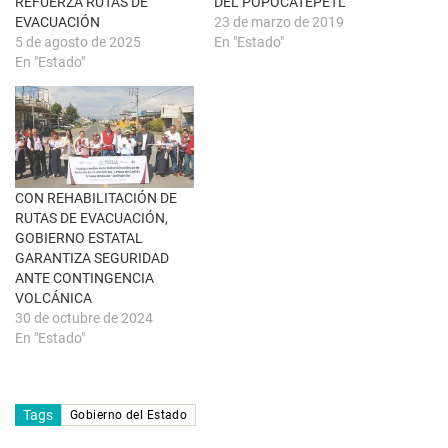
REFUERZA RUTAS DE
DEL POPOCATÉPETL
n
b
u
r
EVACUACIÓN
23 de marzo de 2019
e
e
5 de agosto de 2025
En "Estado"
v
e
a
n
En "Estado"
)
u
n
a
v
e
n
t
a
n
a
CON REHABILITACIÓN DE
n
u
RUTAS DE EVACUACIÓN,
e
GOBIERNO ESTATAL
v
a
GARANTIZA SEGURIDAD
)
ANTE CONTINGENCIA
VOLCÁNICA
30 de octubre de 2024
En "Estado"
Tags
Gobierno del Estado