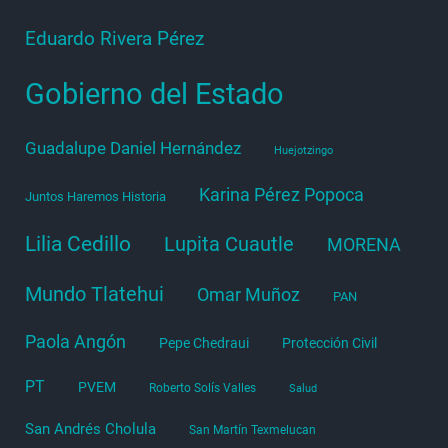
Eduardo Rivera Pérez
Gobierno del Estado
Guadalupe Daniel Hernández
Huejotzingo
Karina Pérez Popoca
Juntos Haremos Historia
Lilia Cedillo
Lupita Cuautle
MORENA
Mundo Tlatehui
Omar Muñoz
PAN
Paola Angón
Pepe Chedraui
Protección Civil
PT
PVEM
Roberto Solís Valles
Salud
San Andrés Cholula
San Martín Texmelucan