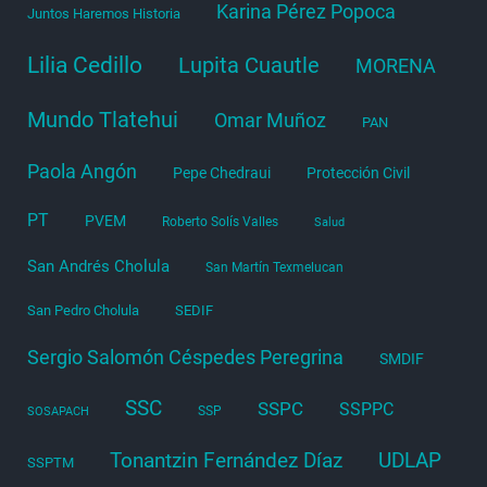
Karina Pérez Popoca
Juntos Haremos Historia
Lilia Cedillo
Lupita Cuautle
MORENA
Mundo Tlatehui
Omar Muñoz
PAN
Paola Angón
Pepe Chedraui
Protección Civil
PT
PVEM
Roberto Solís Valles
Salud
San Andrés Cholula
San Martín Texmelucan
San Pedro Cholula
SEDIF
Sergio Salomón Céspedes Peregrina
SMDIF
SSC
SSPC
SSPPC
SSP
SOSAPACH
Tonantzin Fernández Díaz
UDLAP
SSPTM