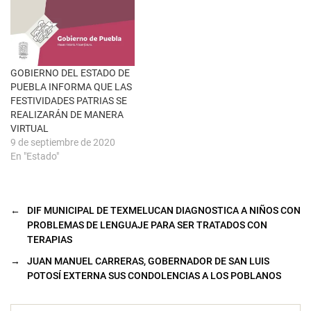
n
t
a
n
a
n
u
e
GOBIERNO DEL ESTADO DE
v
a
PUEBLA INFORMA QUE LAS
)
FESTIVIDADES PATRIAS SE
REALIZARÁN DE MANERA
VIRTUAL
9 de septiembre de 2020
En "Estado"
←
DIF MUNICIPAL DE TEXMELUCAN DIAGNOSTICA A NIÑOS CON
PROBLEMAS DE LENGUAJE PARA SER TRATADOS CON
TERAPIAS
→
JUAN MANUEL CARRERAS, GOBERNADOR DE SAN LUIS
POTOSÍ EXTERNA SUS CONDOLENCIAS A LOS POBLANOS