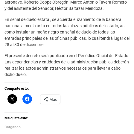
aeronave, Roberto Coppe Obregón, Marco Antonio Tavera Romero
y del asistente del Senador, Héctor Baltazar Mendoza.
En señal de duelo estatal, se acuerda el izamiento de la bandera
nacional a media asta en todas las plazas públicas del estado, así
como instalar un moño negro en señal de duelo de todas las
entradas principales de las oficinas públicas, lo cual tendrá lugar del
28 al 30 de diciembre.
El presente decreto será publicado en el Periódico Oficial del Estado.
Las dependencias y entidades de la administración pública deberán
realizar los actos administrativos necesarios para llevar a cabo
dicho duelo.
Comparte esto:
C
H
Más
l
a
i
z
c
c
k
l
t
i
Me gusta esto:
o
c
s
p
Cargando...
h
a
a
r