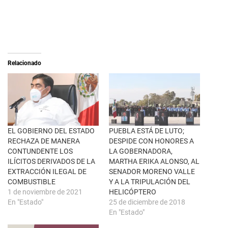
r
a
e
c
o
o
n
m
X
p
(
a
S
r
e
t
a
i
Relacionado
b
r
r
e
e
n
e
F
n
a
u
c
n
e
a
b
v
o
e
o
n
k
EL GOBIERNO DEL ESTADO
PUEBLA ESTÁ DE LUTO;
t
(
RECHAZA DE MANERA
DESPIDE CON HONORES A
a
S
n
e
CONTUNDENTE LOS
LA GOBERNADORA,
a
a
ILÍCITOS DERIVADOS DE LA
MARTHA ERIKA ALONSO, AL
n
b
u
r
EXTRACCIÓN ILEGAL DE
SENADOR MORENO VALLE
e
e
COMBUSTIBLE
Y A LA TRIPULACIÓN DEL
v
e
a
n
1 de noviembre de 2021
HELICÓPTERO
)
u
En "Estado"
25 de diciembre de 2018
n
a
En "Estado"
v
e