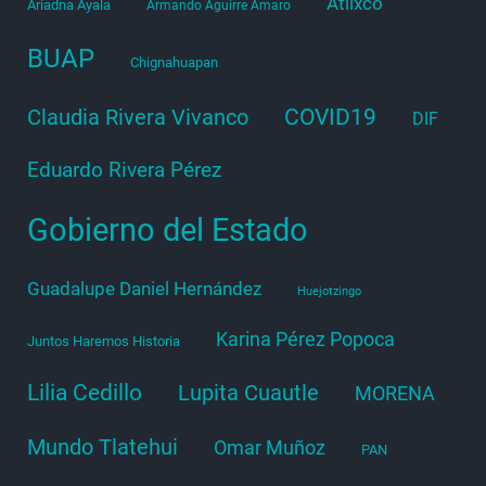
Atlixco
Ariadna Ayala
Armando Aguirre Amaro
BUAP
Chignahuapan
COVID19
Claudia Rivera Vivanco
DIF
Eduardo Rivera Pérez
Gobierno del Estado
Guadalupe Daniel Hernández
Huejotzingo
Karina Pérez Popoca
Juntos Haremos Historia
Lilia Cedillo
Lupita Cuautle
MORENA
Mundo Tlatehui
Omar Muñoz
PAN