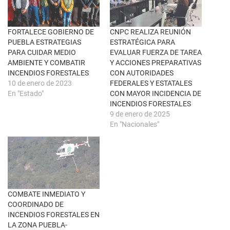
n
e
a
b
v
o
e
o
n
k
FORTALECE GOBIERNO DE
CNPC REALIZA REUNIÓN
t
(
PUEBLA ESTRATEGIAS
ESTRATÉGICA PARA
a
S
n
e
PARA CUIDAR MEDIO
EVALUAR FUERZA DE TAREA
a
a
AMBIENTE Y COMBATIR
Y ACCIONES PREPARATIVAS
n
b
u
r
INCENDIOS FORESTALES
CON AUTORIDADES
e
e
10 de enero de 2023
FEDERALES Y ESTATALES
v
e
a
n
En "Estado"
CON MAYOR INCIDENCIA DE
)
u
INCENDIOS FORESTALES
n
a
9 de enero de 2025
v
En "Nacionales"
e
n
t
a
n
a
n
u
e
v
a
COMBATE INMEDIATO Y
)
COORDINADO DE
INCENDIOS FORESTALES EN
LA ZONA PUEBLA-