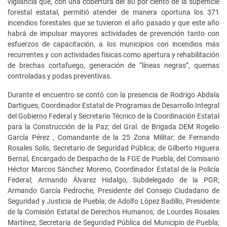
vigilancia que, con una cobertura del 80 por ciento de la superficie
forestal estatal, permitió atender de manera oportuna los 371
incendios forestales que se tuvieron el año pasado y que este año
habrá de impulsar mayores actividades de prevención tanto con
esfuerzos de capacitación, a los municipios con incendios más
recurrentes y con actividades físicas como apertura y rehabilitación
de brechas cortafuego, generación de “líneas negras”, quemas
controladas y podas preventivas.
Durante el encuentro se contó con la presencia de Rodrigo Abdala
Dartigues, Coordinador Estatal de Programas de Desarrollo Integral
del Gobierno Federal y Secretario Técnico de la Coordinación Estatal
para la Construcción de la Paz; del Gral. de Brigada DEM Rogelio
García Pérez , Comandante de la 25 Zona Militar; de Fernando
Rosales Solís, Secretario de Seguridad Pública; de Gilberto Higuera
Bernal, Encargado de Despacho de la FGE de Puebla; del Comisario
Héctor Marcos Sánchez Moreno, Coordinador Estatal de la Policía
Federal; Armando Álvarez Hidalgo, Subdelegado de la PGR;
Armando García Pedroche, Presidente del Consejo Ciudadano de
Seguridad y Justicia de Puebla; de Adolfo López Badillo, Presidente
de la Comisión Estatal de Derechos Humanos; de Lourdes Rosales
Martínez, Secretaria de Seguridad Pública del Municipio de Puebla;