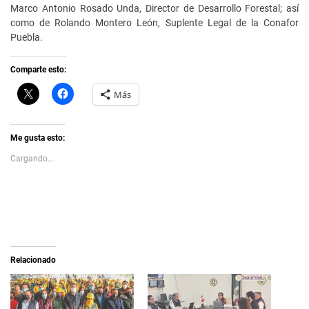
Marco Antonio Rosado Unda, Director de Desarrollo Forestal; así
como de Rolando Montero León, Suplente Legal de la Conafor
Puebla.
Comparte esto:
C
H
Más
l
a
i
z
c
c
k
l
t
i
Me gusta esto:
o
c
s
p
Cargando...
h
a
a
r
r
a
e
c
o
o
n
m
X
p
(
a
S
r
e
t
a
i
Relacionado
b
r
r
e
e
n
e
F
n
a
u
c