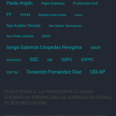
Paola Angón
Pepe Chedraui
Protección Civil
PT
PVEM
Roberto Solís Valles
Salud
San Andrés Cholula
San Martín Texmelucan
San Pedro Cholula
SEDIF
Sergio Salomón Céspedes Peregrina
SMDIF
SSC
SSPC
SSPPC
SSP
SOSAPACH
Tonantzin Fernández Díaz
UDLAP
SSPTM
DESDE PUEBLA, LA PRESIDENTA CLAUDIA
SHEINBAUM ARRANCARÁ LA JORNADA NACIONAL
DE REFORESTACIÓN