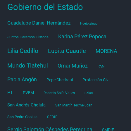
Gobierno del Estado
Guadalupe Daniel Hernández
Huejotzingo
Karina Pérez Popoca
Juntos Haremos Historia
Lilia Cedillo
Lupita Cuautle
MORENA
Mundo Tlatehui
Omar Muñoz
PAN
Paola Angón
Pepe Chedraui
Protección Civil
PT
PVEM
Roberto Solís Valles
Salud
San Andrés Cholula
San Martín Texmelucan
San Pedro Cholula
SEDIF
Sergio Salomón Céspedes Peregrina
SMDIF