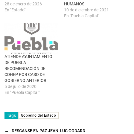
a
a
28 de enero de 2026
HUMANOS
n
b
u
r
En "Estado"
10 de diciembre de 2021
e
e
En "Puebla Capital"
v
e
a
n
)
u
n
a
v
e
n
t
a
n
ATIENDE AYUNTAMIENTO
a
DE PUEBLA
n
u
RECOMENDACIÓN DE
e
CDHEP POR CASO DE
v
a
GOBIERNO ANTERIOR
)
5 de julio de 2020
En "Puebla Capital"
Tags
Gobierno del Estado
←
DESCANSE EN PAZ JEAN-LUC GODARD