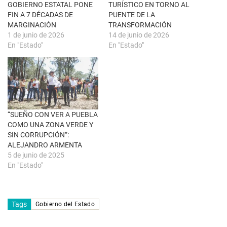
n
e
GOBIERNO ESTATAL PONE
TURÍSTICO EN TORNO AL
a
a
FIN A 7 DÉCADAS DE
PUENTE DE LA
n
b
u
r
MARGINACIÓN
TRANSFORMACIÓN
e
e
1 de junio de 2026
14 de junio de 2026
v
e
a
n
En "Estado"
En "Estado"
)
u
n
a
v
e
n
t
a
n
a
“SUEÑO CON VER A PUEBLA
n
u
COMO UNA ZONA VERDE Y
e
SIN CORRUPCIÓN”:
v
a
ALEJANDRO ARMENTA
)
5 de junio de 2025
En "Estado"
Tags
Gobierno del Estado