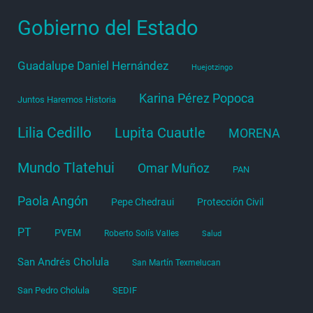
Gobierno del Estado
Guadalupe Daniel Hernández
Huejotzingo
Karina Pérez Popoca
Juntos Haremos Historia
Lilia Cedillo
Lupita Cuautle
MORENA
Mundo Tlatehui
Omar Muñoz
PAN
Paola Angón
Pepe Chedraui
Protección Civil
PT
PVEM
Roberto Solís Valles
Salud
San Andrés Cholula
San Martín Texmelucan
San Pedro Cholula
SEDIF