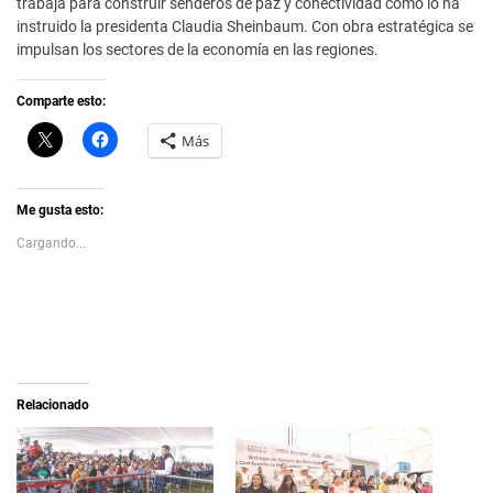
trabaja para construir senderos de paz y conectividad como lo ha
instruido la presidenta Claudia Sheinbaum. Con obra estratégica se
impulsan los sectores de la economía en las regiones.
Comparte esto:
C
H
Más
l
a
i
z
c
c
k
l
t
i
Me gusta esto:
o
c
s
p
Cargando...
h
a
a
r
r
a
e
c
o
o
n
m
X
p
(
a
S
r
e
t
a
i
Relacionado
b
r
r
e
e
n
e
F
n
a
u
c