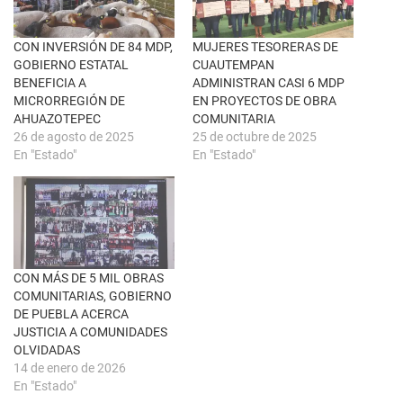
n
e
a
b
v
o
e
o
n
k
CON INVERSIÓN DE 84 MDP,
MUJERES TESORERAS DE
t
(
GOBIERNO ESTATAL
CUAUTEMPAN
a
S
n
e
BENEFICIA A
ADMINISTRAN CASI 6 MDP
a
a
MICRORREGIÓN DE
EN PROYECTOS DE OBRA
n
b
u
r
AHUAZOTEPEC
COMUNITARIA
e
e
26 de agosto de 2025
25 de octubre de 2025
v
e
a
n
En "Estado"
En "Estado"
)
u
n
a
v
e
n
t
a
n
a
CON MÁS DE 5 MIL OBRAS
n
u
COMUNITARIAS, GOBIERNO
e
DE PUEBLA ACERCA
v
a
JUSTICIA A COMUNIDADES
)
OLVIDADAS
14 de enero de 2026
En "Estado"