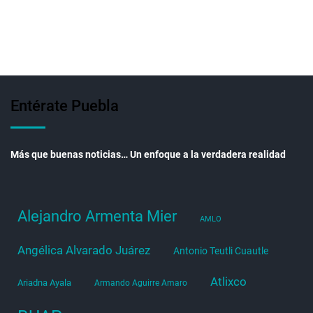
Entérate Puebla
Más que buenas noticias… Un enfoque a la verdadera realidad
Alejandro Armenta Mier
AMLO
Angélica Alvarado Juárez
Antonio Teutli Cuautle
Atlixco
Ariadna Ayala
Armando Aguirre Amaro