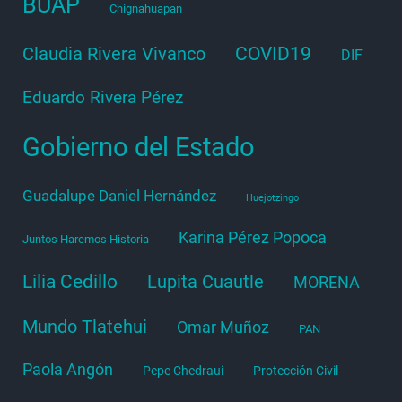
BUAP
Chignahuapan
COVID19
Claudia Rivera Vivanco
DIF
Eduardo Rivera Pérez
Gobierno del Estado
Guadalupe Daniel Hernández
Huejotzingo
Karina Pérez Popoca
Juntos Haremos Historia
Lilia Cedillo
Lupita Cuautle
MORENA
Mundo Tlatehui
Omar Muñoz
PAN
Paola Angón
Pepe Chedraui
Protección Civil