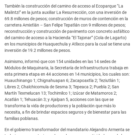
También la construcción del camino de acceso al Ecoparque “La
Malintzi” en la junta auxiliar La Resurrección, con una inversión de
69.8 millones de pesos; construcción de muros de contención en la
carretera Amixtlán – San Felipe Tepatlán con 9 millones de pesos;
reconstrucción y construcción de pavimento con concreto asfáltico
del camino de acceso a la Hacienda “El Tajonar” (Cola de Lagarto)
en los municipios de Huaquechula y Atlixco para la cual se tiene una
inversión de 19.2 millones de pesos.
Asimismo, informó que con 154 unidades en las 14 sedes de
Módulos de Maquinaria, la Secretaría de Infraestructura trabaja en
esta primera etapa en 44 acciones en 14 municipios, los cuales son:
Huauchinango 1; Chignahuapan 6; Zacapoaxtla 2; Teziutlán 1;
Libres 2; Chalchicomula de Sesma 3; Tepeaca 2; Puebla 2; San
Martín Texmelucan 13; Tochimilco 1; Izúcar de Matamoros 2;
Acatlán 1; Tehuacán 3; y Ajalpan 5, acciones con las que se
transforma la vida de productores y la población que más lo
necesita, a fin de brindar espacios seguros y de bienestar para las
familias poblanas.
En el gobierno transformador del mandatario Alejandro Armenta se