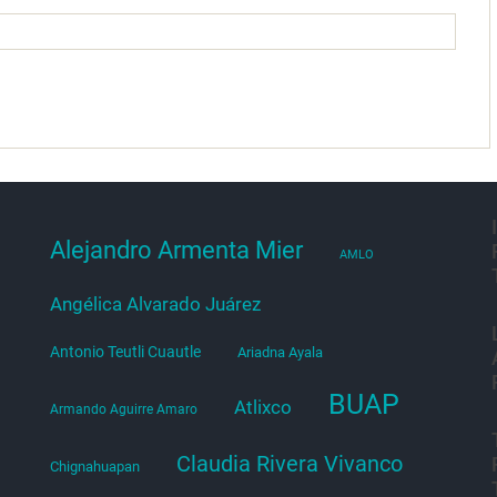
Alejandro Armenta Mier
AMLO
Angélica Alvarado Juárez
Antonio Teutli Cuautle
Ariadna Ayala
BUAP
Atlixco
Armando Aguirre Amaro
Claudia Rivera Vivanco
Chignahuapan