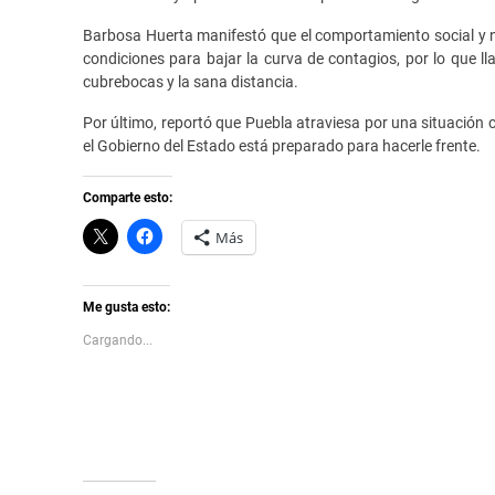
Barbosa Huerta manifestó que el comportamiento social y n
condiciones para bajar la curva de contagios, por lo que l
cubrebocas y la sana distancia.
Por último, reportó que Puebla atraviesa por una situación 
el Gobierno del Estado está preparado para hacerle frente.
Comparte esto:
C
H
Más
l
a
i
z
c
c
k
l
t
i
Me gusta esto:
o
c
s
p
Cargando...
h
a
a
r
r
a
e
c
o
o
n
m
X
p
(
a
S
r
e
t
a
i