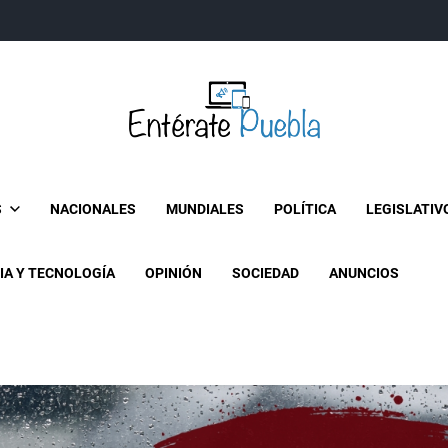
Entérate Puebla
Más que buenas noticias… Un enfoque a la verdader
S
NACIONALES
MUNDIALES
POLÍTICA
LEGISLATIV
IA Y TECNOLOGÍA
OPINIÓN
SOCIEDAD
ANUNCIOS