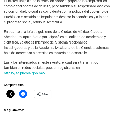
El intelectual plantea la reflexión sobre el papel de los empresarios
como generadores de riqueza, pero también su responsabilidad con
su comunidad, lo cual es coincidente con la política del gobierno de
Puebla, en el sentido de impulsar el desarrollo económico y a la par
el progreso social, refirió la secretaria.
En cuanto a la jefa de gobierno de la Ciudad de México, Claudia
Sheinbaum, apuntó que participará en su calidad de académica y
científica, ya que es miembro del Sistema Nacional de
Investigadores y de la Academia Mexicana de las Ciencias, además
ha sido acreedora a premios en materia de desarrollo.
Las y los interesados en este evento, el cual será transmitido
también en redes sociales, pueden registrarse en
https://se.puebla.gob.mx/
Comparte esto:
C
H
Más
l
a
i
z
c
c
k
l
t
i
Me gusta esto:
o
c