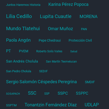
Karina Pérez Popoca
Juntos Haremos Historia
Lilia Cedillo
Lupita Cuautle
MORENA
Mundo Tlatehui
Omar Muñoz
PAN
Paola Angón
Pepe Chedraui
Protección Civil
PT
PVEM
Roberto Solís Valles
Salud
San Andrés Cholula
San Martín Texmelucan
San Pedro Cholula
SEDIF
Sergio Salomón Céspedes Peregrina
SMDIF
SSC
SSPC
SSPPC
SSP
SOSAPACH
Tonantzin Fernández Díaz
UDLAP
SSPTM