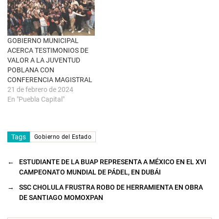
a
v
e
n
t
a
n
GOBIERNO MUNICIPAL
a
ACERCA TESTIMONIOS DE
n
u
VALOR A LA JUVENTUD
e
POBLANA CON
v
a
CONFERENCIA MAGISTRAL
)
21 de febrero de 2024
En "Puebla Capital"
Tags
Gobierno del Estado
←
ESTUDIANTE DE LA BUAP REPRESENTA A MÉXICO EN EL XVI
CAMPEONATO MUNDIAL DE PÁDEL, EN DUBÁI
→
SSC CHOLULA FRUSTRA ROBO DE HERRAMIENTA EN OBRA
DE SANTIAGO MOMOXPAN