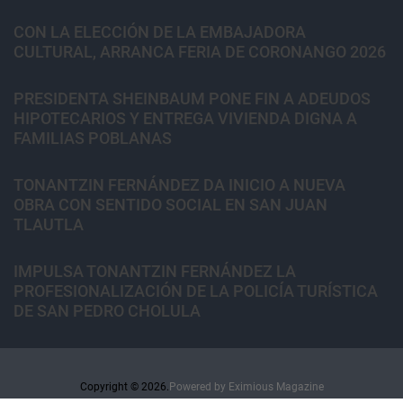
CON LA ELECCIÓN DE LA EMBAJADORA
CULTURAL, ARRANCA FERIA DE CORONANGO 2026
PRESIDENTA SHEINBAUM PONE FIN A ADEUDOS
HIPOTECARIOS Y ENTREGA VIVIENDA DIGNA A
FAMILIAS POBLANAS
TONANTZIN FERNÁNDEZ DA INICIO A NUEVA
OBRA CON SENTIDO SOCIAL EN SAN JUAN
TLAUTLA
IMPULSA TONANTZIN FERNÁNDEZ LA
PROFESIONALIZACIÓN DE LA POLICÍA TURÍSTICA
DE SAN PEDRO CHOLULA
Copyright © 2026.
Powered by
Eximious Magazine