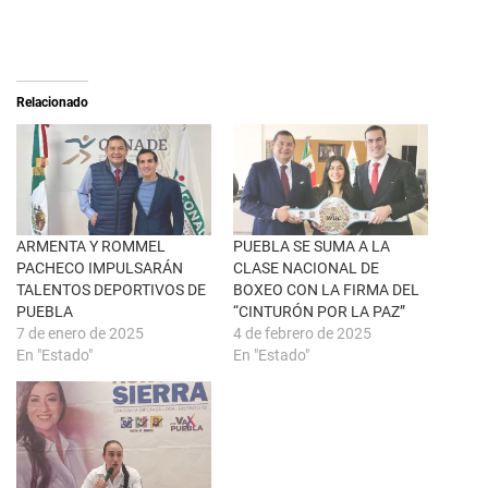
o
o
n
m
X
p
(
a
S
r
e
t
a
i
Relacionado
b
r
r
e
e
n
e
F
n
a
u
c
n
e
a
b
v
o
e
o
n
k
ARMENTA Y ROMMEL
PUEBLA SE SUMA A LA
t
(
PACHECO IMPULSARÁN
CLASE NACIONAL DE
a
S
n
e
TALENTOS DEPORTIVOS DE
BOXEO CON LA FIRMA DEL
a
a
PUEBLA
“CINTURÓN POR LA PAZ”
n
b
u
r
7 de enero de 2025
4 de febrero de 2025
e
e
En "Estado"
En "Estado"
v
e
a
n
)
u
n
a
v
e
n
t
a