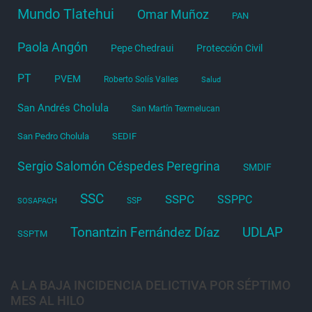
Mundo Tlatehui
Omar Muñoz
PAN
Paola Angón
Pepe Chedraui
Protección Civil
PT
PVEM
Roberto Solís Valles
Salud
San Andrés Cholula
San Martín Texmelucan
San Pedro Cholula
SEDIF
Sergio Salomón Céspedes Peregrina
SMDIF
SSC
SSPC
SSPPC
SSP
SOSAPACH
Tonantzin Fernández Díaz
UDLAP
SSPTM
A LA BAJA INCIDENCIA DELICTIVA POR SÉPTIMO
MES AL HILO