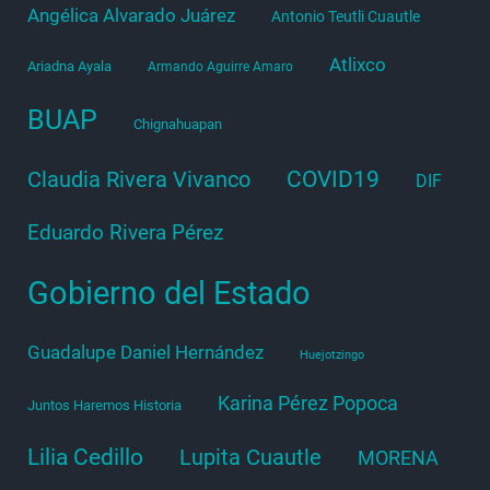
Angélica Alvarado Juárez
Antonio Teutli Cuautle
Atlixco
Ariadna Ayala
Armando Aguirre Amaro
BUAP
Chignahuapan
COVID19
Claudia Rivera Vivanco
DIF
Eduardo Rivera Pérez
Gobierno del Estado
Guadalupe Daniel Hernández
Huejotzingo
Karina Pérez Popoca
Juntos Haremos Historia
Lilia Cedillo
Lupita Cuautle
MORENA