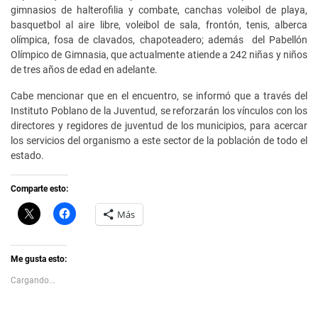
gimnasios de halterofilia y combate, canchas voleibol de playa,
basquetbol al aire libre, voleibol de sala, frontón, tenis, alberca
olímpica, fosa de clavados, chapoteadero; además del Pabellón
Olímpico de Gimnasia, que actualmente atiende a 242 niñas y niños
de tres años de edad en adelante.
Cabe mencionar que en el encuentro, se informó que a través del
Instituto Poblano de la Juventud, se reforzarán los vínculos con los
directores y regidores de juventud de los municipios, para acercar
los servicios del organismo a este sector de la población de todo el
estado.
Comparte esto:
C
H
Más
l
a
i
z
c
c
k
l
t
i
Me gusta esto:
o
c
s
p
Cargando...
h
a
a
r
r
a
e
c