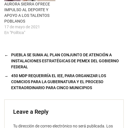
n
AURORA SIERRA OFRECE
a
IMPULSO AL DEPORTE Y
n
u
APOYO A LOS TALENTOS
e
POBLANOS
v
a
17 de mayo de 2021
)
En "Política"
←
PUEBLA SE SUMA AL PLAN CONJUNTO DE ATENCIÓN A
INSTALACIONES ESTRATÉGICAS DE PEMEX DEL GOBIERNO
FEDERAL
→
450 MDP REQUERIRÍA EL IEE, PARA ORGANIZAR LOS
COMICIOS PARA LA GUBERNATURA Y EL PROCESO
EXTRAORDINARIO PARA CINCO MUNICIPIOS
Leave a Reply
Tu dirección de correo electrónico no será publicada.
Los