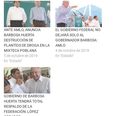
e
n
e
F
n
a
u
c
n
e
a
b
v
o
e
o
n
k
ANTE AMLO, ANUNCIA
EL GOBIERNO FEDERAL NO
t
(
BARBOSA HUERTA
DEJARÁ SOLO AL
a
S
n
e
DESTRUCCIÓN DE
GOBERNADOR BARBOSA:
a
a
PLANTÍOS DE DROGA EN LA
AMLO
n
b
u
r
MIXTECA POBLANA
4 de octubre de 2019
e
e
5 de octubre de 2019
En "Estado"
v
e
a
n
En "Estado"
)
u
n
a
v
e
n
t
a
n
a
GOBIERNO DE BARBOSA
n
u
HUERTA TENDRÁ TOTAL
e
RESPALDO DE LA
v
a
FEDERACIÓN: LÓPEZ
)