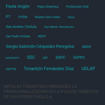
Paola Angón
Pepe Chedraui
Protección Civil
PT
PVEM
Roberto Solís Valles
Salud
San Andrés Cholula
San Martín Texmelucan
San Pedro Cholula
SEDIF
Sergio Salomón Céspedes Peregrina
SMDIF
SSC
SSPC
SSPPC
SSP
SOSAPACH
Tonantzin Fernández Díaz
UDLAP
SSPTM
IMPULSA TONANTZIN FERNÁNDEZ LA
PROFESIONALIZACIÓN DE LA POLICÍA TURÍSTICA
DE SAN PEDRO CHOLULA