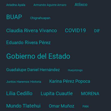
Atlixco
Ariadna Ayala
Armando Aguirre Amaro
BUAP
Chignahuapan
COVID19
Claudia Rivera Vivanco
DIF
Eduardo Rivera Pérez
Gobierno del Estado
Guadalupe Daniel Hernández
Huejotzingo
Karina Pérez Popoca
Juntos Haremos Historia
Lilia Cedillo
Lupita Cuautle
MORENA
Mundo Tlatehui
Omar Muñoz
PAN