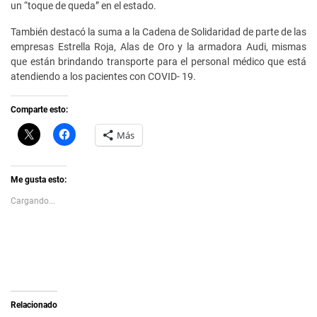
un “toque de queda” en el estado.
También destacó la suma a la Cadena de Solidaridad de parte de las
empresas Estrella Roja, Alas de Oro y la armadora Audi, mismas
que están brindando transporte para el personal médico que está
atendiendo a los pacientes con COVID- 19.
Comparte esto:
C
H
Más
l
a
i
z
c
c
k
l
t
i
Me gusta esto:
o
c
s
p
Cargando...
h
a
a
r
r
a
e
c
o
o
n
m
X
p
(
a
S
r
e
t
a
i
Relacionado
b
r
r
e