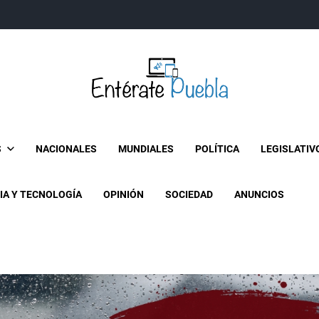
Entérate Puebla
Más que buenas noticias… Un enfoque a la verdader
S
NACIONALES
MUNDIALES
POLÍTICA
LEGISLATIV
IA Y TECNOLOGÍA
OPINIÓN
SOCIEDAD
ANUNCIOS