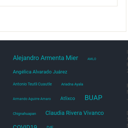
Alejandro Armenta Mier
AMLO
Angélica Alvarado Juárez
Antonio Teutli Cuautle
Ariadna Ayala
BUAP
Atlixco
Armando Aguirre Amaro
Claudia Rivera Vivanco
Chignahuapan
COVID19
DIF