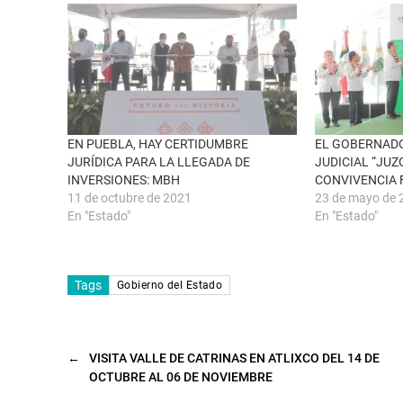
e
n
e
F
n
a
u
c
n
e
a
b
v
o
e
o
n
k
t
(
a
S
n
e
EN PUEBLA, HAY CERTIDUMBRE
EL GOBERNAD
a
a
JURÍDICA PARA LA LLEGADA DE
JUDICIAL “JU
n
b
u
r
INVERSIONES: MBH
CONVIVENCIA 
e
e
11 de octubre de 2021
23 de mayo de 
v
e
a
n
En "Estado"
En "Estado"
)
u
n
a
v
e
n
Tags
Gobierno del Estado
t
a
n
a
n
u
←
VISITA VALLE DE CATRINAS EN ATLIXCO DEL 14 DE
e
v
OCTUBRE AL 06 DE NOVIEMBRE
a
)