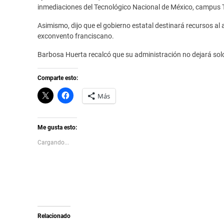
inmediaciones del Tecnológico Nacional de México, campus 
Asimismo, dijo que el gobierno estatal destinará recursos al
exconvento franciscano.
Barbosa Huerta recalcó que su administración no dejará solo
Comparte esto:
C
H
Más
l
a
i
z
c
c
k
l
t
i
Me gusta esto:
o
c
s
p
Cargando...
h
a
a
r
r
a
e
c
o
o
n
m
X
p
(
a
S
r
e
t
a
i
Relacionado
b
r
r
e