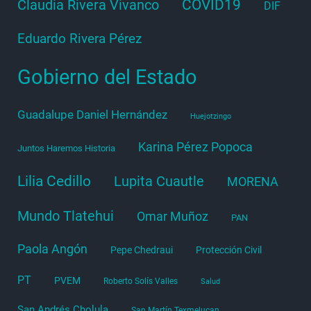
COVID19
Claudia Rivera Vivanco
DIF
Eduardo Rivera Pérez
Gobierno del Estado
Guadalupe Daniel Hernández
Huejotzingo
Karina Pérez Popoca
Juntos Haremos Historia
Lilia Cedillo
Lupita Cuautle
MORENA
Mundo Tlatehui
Omar Muñoz
PAN
Paola Angón
Pepe Chedraui
Protección Civil
PT
PVEM
Roberto Solís Valles
Salud
San Andrés Cholula
San Martín Texmelucan