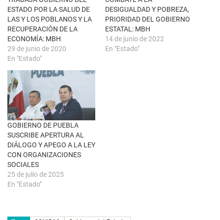
t
(
ESTADO POR LA SALUD DE
DESIGUALDAD Y POBREZA,
a
S
n
e
LAS Y LOS POBLANOS Y LA
PRIORIDAD DEL GOBIERNO
a
a
RECUPERACIÓN DE LA
ESTATAL: MBH
n
b
u
r
ECONOMÍA: MBH
14 de junio de 2022
e
e
29 de junio de 2020
En "Estado"
v
e
a
n
En "Estado"
)
u
n
a
v
e
n
t
a
n
a
GOBIERNO DE PUEBLA
n
u
SUSCRIBE APERTURA AL
e
DIÁLOGO Y APEGO A LA LEY
v
a
CON ORGANIZACIONES
)
SOCIALES
25 de julio de 2025
En "Estado"