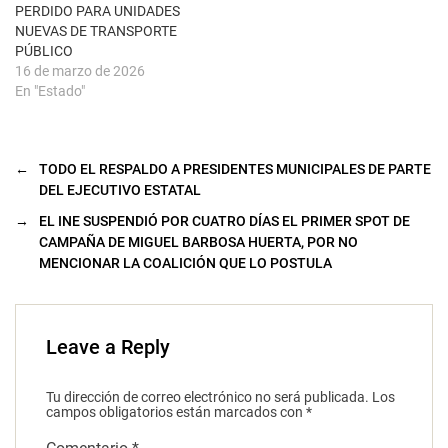
e
PERDIDO PARA UNIDADES
v
a
NUEVAS DE TRANSPORTE
)
PÚBLICO
16 de marzo de 2026
En "Estado"
←
TODO EL RESPALDO A PRESIDENTES MUNICIPALES DE PARTE
DEL EJECUTIVO ESTATAL
→
EL INE SUSPENDIÓ POR CUATRO DÍAS EL PRIMER SPOT DE
CAMPAÑA DE MIGUEL BARBOSA HUERTA, POR NO
MENCIONAR LA COALICIÓN QUE LO POSTULA
Leave a Reply
Tu dirección de correo electrónico no será publicada.
Los
campos obligatorios están marcados con
*