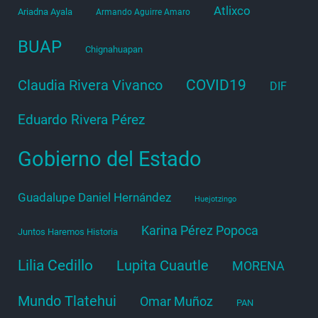
Atlixco
Ariadna Ayala
Armando Aguirre Amaro
BUAP
Chignahuapan
COVID19
Claudia Rivera Vivanco
DIF
Eduardo Rivera Pérez
Gobierno del Estado
Guadalupe Daniel Hernández
Huejotzingo
Karina Pérez Popoca
Juntos Haremos Historia
Lilia Cedillo
Lupita Cuautle
MORENA
Mundo Tlatehui
Omar Muñoz
PAN