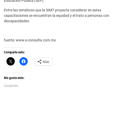
Educación Pública (SEP).
Entre las temáticas que la SIMT proyecta considerar en estas
capacitaciones se encuentran la equidad y el trato a personas con
discapacidades.
fuente: www.e-consulta.com.mx
Comparte esto:
C
H
Más
l
a
i
z
c
c
k
l
t
i
Me gusta esto:
o
c
s
p
Cargando...
h
a
a
r
r
a
e
c
o
o
n
m
X
p
(
a
S
r