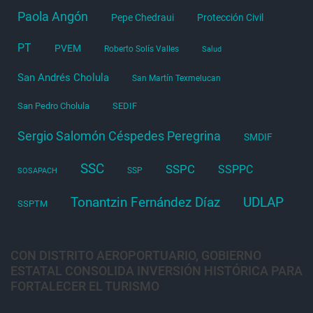
Paola Angón
Pepe Chedraui
Protección Civil
PT
PVEM
Roberto Solís Valles
Salud
San Andrés Cholula
San Martín Texmelucan
San Pedro Cholula
SEDIF
Sergio Salomón Céspedes Peregrina
SMDIF
SSC
SSPC
SSPPC
SSP
SOSAPACH
Tonantzin Fernández Díaz
UDLAP
SSPTM
CON DISTRITO AEROPORTUARIO, GOBIERNO
ESTATAL CONSOLIDA INVERSIÓN HISTÓRICA PARA
FORTALECER EL TURISMO