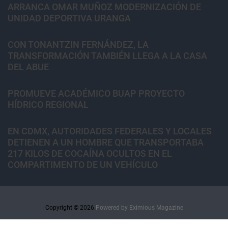
ARRANCA OMAR MUÑOZ MODERNIZACIÓN DE
UNIDAD DEPORTIVA URANGA
CON TONANTZIN FERNÁNDEZ, LA
TRANSFORMACIÓN TAMBIÉN LLEGA A LA CASA
DEL ABUE
PROMUEVE ACADÉMICO BUAP PROYECTO
HÍDRICO REGIONAL
EN CDMX, AUTORIDADES FEDERALES Y LOCALES
DETIENEN A UN HOMBRE QUE TRANSPORTABA
217 KILOS DE COCAÍNA OCULTOS EN EL
COMPARTIMENTO DE UN VEHÍCULO
Copyright © 2026.
Powered by
Eximious Magazine