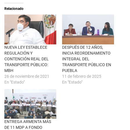
e
t
a
i
Relacionado
b
r
r
e
e
n
e
F
n
a
u
c
n
e
a
b
v
o
e
o
n
k
NUEVA LEY ESTABLECE
DESPUÉS DE 12 AÑOS,
t
(
REGULACIÓN Y
INICIA REORDENAMIENTO
a
S
n
e
CONTENCIÓN REAL DEL
INTEGRAL DEL
a
a
TRANSPORTE PÚBLICO:
TRANSPORTE PÚBLICO EN
n
b
u
r
MBH
PUEBLA
e
e
26 de noviembre de 2021
11 de febrero de 2025
v
e
a
n
En "Estado"
En "Estado"
)
u
n
a
v
e
n
t
a
n
a
ENTREGA ARMENTA MÁS
n
u
DE 11 MDP A FONDO