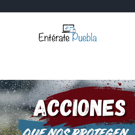
Entérate Puebla
Más que buenas noticias… Un enfoque a la verdader
S
NACIONALES
MUNDIALES
POLÍTICA
LEGISLATIV
IA Y TECNOLOGÍA
OPINIÓN
SOCIEDAD
ANUNCIOS