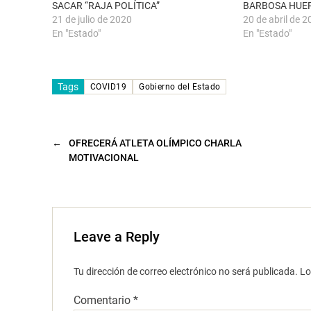
u
r
SACAR “RAJA POLÍTICA”
BARBOSA HUE
e
e
21 de julio de 2020
20 de abril de 
v
e
a
n
En "Estado"
En "Estado"
)
u
n
a
v
e
n
Tags
COVID19
Gobierno del Estado
t
a
n
a
n
u
←
OFRECERÁ ATLETA OLÍMPICO CHARLA
e
v
MOTIVACIONAL
a
)
Leave a Reply
Tu dirección de correo electrónico no será publicada.
Lo
Comentario
*