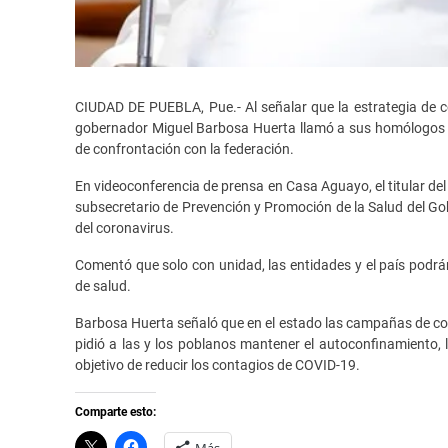
CIUDAD DE PUEBLA, Pue.- Al señalar que la estrategia de 
gobernador Miguel Barbosa Huerta llamó a sus homólogos en e
de confrontación con la federación.
En videoconferencia de prensa en Casa Aguayo, el titular d
subsecretario de Prevención y Promoción de la Salud del Gob
del coronavirus.
Comentó que solo con unidad, las entidades y el país podrán
de salud.
Barbosa Huerta señaló que en el estado las campañas de co
pidió a las y los poblanos mantener el autoconfinamiento, 
objetivo de reducir los contagios de COVID-19.
Comparte esto:
C
H
Más