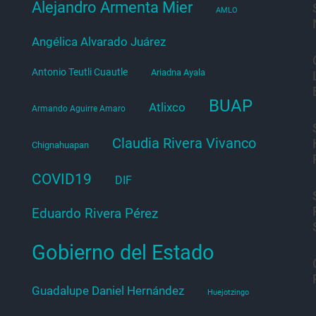
Alejandro Armenta Mier
AMLO
Angélica Alvarado Juárez
Antonio Teutli Cuautle
Ariadna Ayala
BUAP
Atlixco
Armando Aguirre Amaro
Claudia Rivera Vivanco
Chignahuapan
COVID19
DIF
Eduardo Rivera Pérez
Gobierno del Estado
Guadalupe Daniel Hernández
Huejotzingo