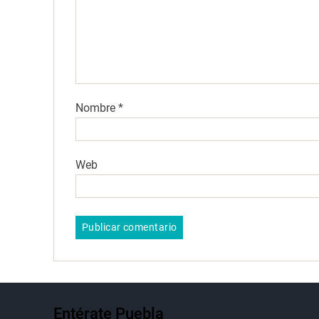
Nombre
*
Web
Entérate Puebla