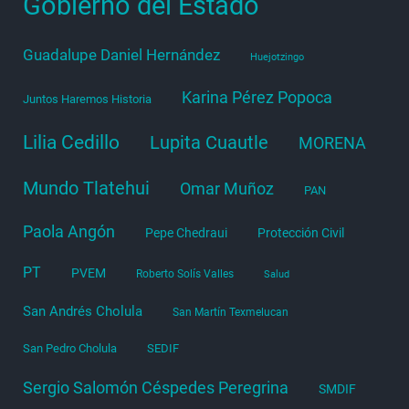
Gobierno del Estado
Guadalupe Daniel Hernández
Huejotzingo
Karina Pérez Popoca
Juntos Haremos Historia
Lilia Cedillo
Lupita Cuautle
MORENA
Mundo Tlatehui
Omar Muñoz
PAN
Paola Angón
Pepe Chedraui
Protección Civil
PT
PVEM
Roberto Solís Valles
Salud
San Andrés Cholula
San Martín Texmelucan
San Pedro Cholula
SEDIF
Sergio Salomón Céspedes Peregrina
SMDIF