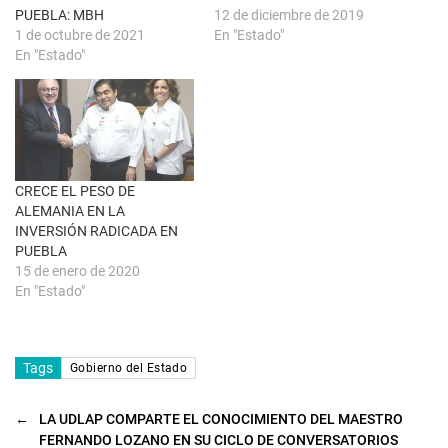
a
a
PUEBLA: MBH
12 de diciembre de 2019
n
b
u
r
1 de octubre de 2021
En "Estado"
e
e
En "Estado"
v
e
a
n
)
u
n
a
v
e
n
t
a
n
CRECE EL PESO DE
a
ALEMANIA EN LA
n
u
INVERSIÓN RADICADA EN
e
PUEBLA
v
a
15 de enero de 2020
)
En "Estado"
Tags
Gobierno del Estado
←
LA UDLAP COMPARTE EL CONOCIMIENTO DEL MAESTRO
FERNANDO LOZANO EN SU CICLO DE CONVERSATORIOS