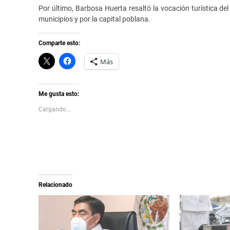
Por último, Barbosa Huerta resaltó la vocación turística del
municipios y por la capital poblana.
Comparte esto:
C
H
Más
l
a
i
z
c
c
k
l
t
i
Me gusta esto:
o
c
s
p
Cargando...
h
a
a
r
r
a
e
c
o
o
n
m
X
p
(
a
S
r
e
t
a
i
Relacionado
b
r
r
e
e
n
e
F
n
a
u
c
n
e