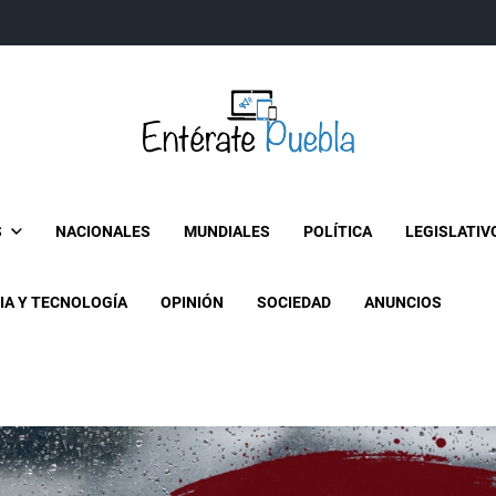
Entérate Puebla
Más que buenas noticias… Un enfoque a la verdader
S
NACIONALES
MUNDIALES
POLÍTICA
LEGISLATIV
IA Y TECNOLOGÍA
OPINIÓN
SOCIEDAD
ANUNCIOS