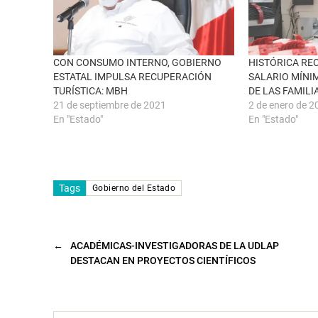
a
b
v
o
e
o
n
k
t
(
a
S
n
e
CON CONSUMO INTERNO, GOBIERNO
HISTÓRICA RE
a
a
ESTATAL IMPULSA RECUPERACIÓN
SALARIO MÍNI
n
b
u
r
TURÍSTICA: MBH
DE LAS FAMIL
e
e
21 de septiembre de 2021
2 de enero de 2
v
e
a
n
En "Estado"
En "Estado"
)
u
n
a
v
e
n
t
Tags
a
Gobierno del Estado
n
a
n
u
e
v
←
ACADÉMICAS-INVESTIGADORAS DE LA UDLAP
a
DESTACAN EN PROYECTOS CIENTÍFICOS
)