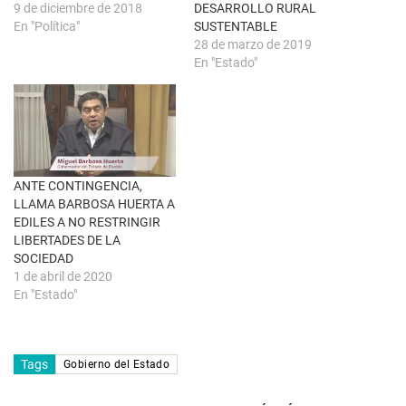
u
r
9 de diciembre de 2018
DESARROLLO RURAL
e
e
En "Política"
SUSTENTABLE
v
e
a
n
28 de marzo de 2019
)
u
En "Estado"
n
a
v
e
n
t
a
n
a
n
u
ANTE CONTINGENCIA,
e
LLAMA BARBOSA HUERTA A
v
a
EDILES A NO RESTRINGIR
)
LIBERTADES DE LA
SOCIEDAD
1 de abril de 2020
En "Estado"
Tags
Gobierno del Estado