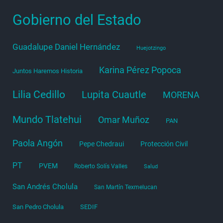
Gobierno del Estado
Guadalupe Daniel Hernández
Huejotzingo
Karina Pérez Popoca
Juntos Haremos Historia
Lilia Cedillo
Lupita Cuautle
MORENA
Mundo Tlatehui
Omar Muñoz
PAN
Paola Angón
Pepe Chedraui
Protección Civil
PT
PVEM
Roberto Solís Valles
Salud
San Andrés Cholula
San Martín Texmelucan
San Pedro Cholula
SEDIF